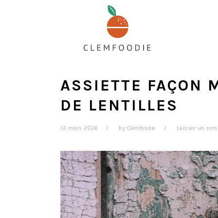
Passer
Passer
Passer
au
à
au
contenu
la
pied
principal
barre
de
latérale
page
principale
ASSIETTE FAÇON
DE LENTILLES
12 mars 2026
by
Clemfoodie
Laisser un com