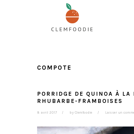
Passer
Passer
Passer
au
à
au
contenu
la
pied
principal
barre
de
latérale
page
principale
COMPOTE
PORRIDGE DE QUINOA À LA
RHUBARBE-FRAMBOISES
8 avril 2017
by
Clemfoodie
Laisser un comm