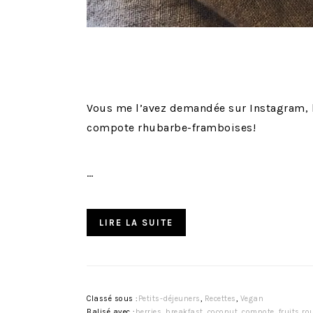
Vous me l’avez demandée sur Instagram, la
compote rhubarbe-framboises!
…
LIRE LA SUITE
Classé sous :
Petits-déjeuners
,
Recettes
,
Vegan
Balisé avec :
berries
,
breakfast
,
coconut
,
compote
,
fruits ro