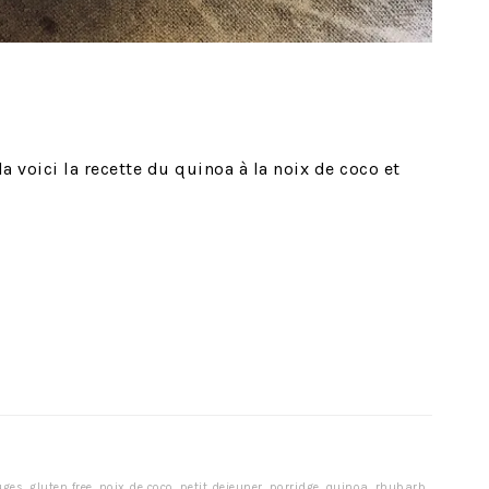
 voici la recette du quinoa à la noix de coco et
uges
,
gluten free
,
noix de coco
,
petit dejeuner
,
porridge
,
quinoa
,
rhubarb
,