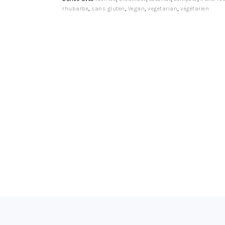
rhubarbe
,
sans gluten
,
Vegan
,
vegetarian
,
végétarien
FOOTER