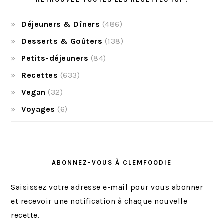
Déjeuners & Dîners
(486)
Desserts & Goûters
(138)
Petits-déjeuners
(84)
Recettes
(633)
Vegan
(32)
Voyages
(6)
ABONNEZ-VOUS À CLEMFOODIE
Saisissez votre adresse e-mail pour vous abonner
et recevoir une notification à chaque nouvelle
recette.