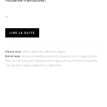
rhubarbe-framboises!
…
LIRE LA SUITE
Classé sous :
Petits-déjeuners
,
Recettes
,
Vegan
Balisé avec :
berries
,
breakfast
,
coconut
,
compote
,
fruits rouges
,
gluten
free
,
noix de coco
,
petit dejeuner
,
porridge
,
quinoa
,
rhubarb
,
rhubarbe
,
sans gluten
,
Vegan
,
vegetarian
,
végétarien