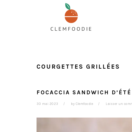
Passer
Passer
Passer
au
à
au
contenu
la
pied
principal
barre
de
latérale
page
principale
COURGETTES GRILLÉES
FOCACCIA SANDWICH D’ÉTÉ
30 mai 2023
by
Clemfoodie
Laisser un com