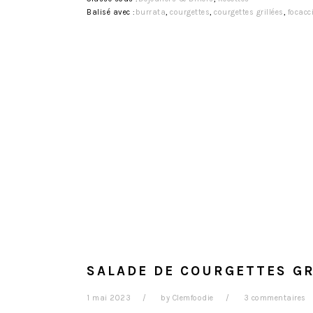
Balisé avec :
burrata
,
courgettes
,
courgettes grillées
,
focacc
SALADE DE COURGETTES GR
1 mai 2023
by
Clemfoodie
3 commentaires