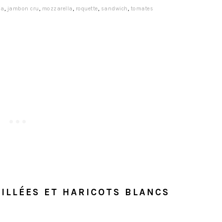
ia
,
jambon cru
,
mozzarella
,
roquette
,
sandwich
,
tomates
ILLÉES ET HARICOTS BLANCS