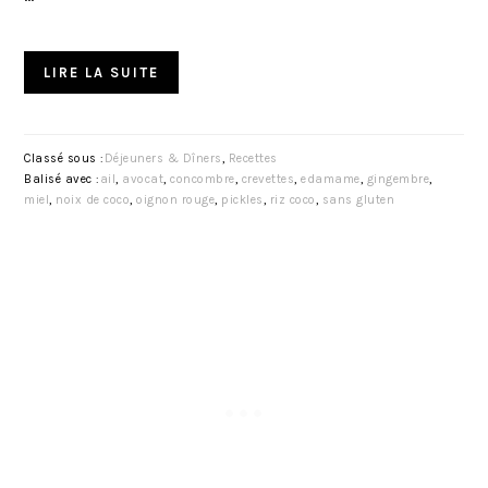
LIRE LA SUITE
Classé sous :
Déjeuners & Dîners
,
Recettes
Balisé avec :
ail
,
avocat
,
concombre
,
crevettes
,
edamame
,
gingembre
,
miel
,
noix de coco
,
oignon rouge
,
pickles
,
riz coco
,
sans gluten