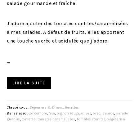
salade gourmande et fraîche!
J’adore ajouter des tomates confites/caramélisées
à mes salades. A défaut de fruits, elles apportent
une touche sucrée et acidulée que j’adore.
…
LIRE LA SUITE
Classé sous :
Déjeuners & Dîners
,
Recettes
Balisé avec :
concombre
,
feta
,
oignon rouge
,
olives
,
orzo
,
salade
,
salade
grecque
,
tomates
,
tomates caramélisées
,
tomates confites
,
végétarien