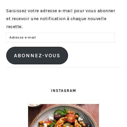
Saisissez votre adresse e-mail pour vous abonner
et recevoir une notification à chaque nouvelle
recette.
A
d
r
ABONNEZ-VOUS
e
s
s
e
e
INSTAGRAM
-
m
a
i