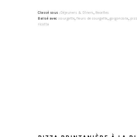
Classé sous :
Déjeuners & Dîners
,
Recettes
Balisé avec :
courgette
,
fleurs de courgette
,
gorgonzola
,
piz
ricotta