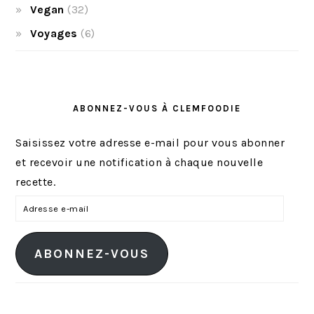
Vegan
(32)
Voyages
(6)
ABONNEZ-VOUS À CLEMFOODIE
Saisissez votre adresse e-mail pour vous abonner
et recevoir une notification à chaque nouvelle
recette.
A
d
r
ABONNEZ-VOUS
e
s
s