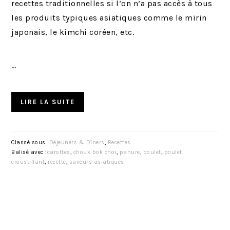
recettes traditionnelles si l’on n’a pas accès à tous
les produits typiques asiatiques comme le mirin
japonais, le kimchi coréen, etc.
…
LIRE LA SUITE
Classé sous :
Déjeuners & Dîners
,
Recettes
Balisé avec :
carottes
,
choux bok choï
,
panure
,
poulet
,
poulet
croustillant
,
recette
,
saveurs asiatiques