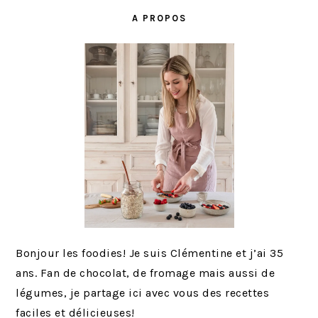
E
E
E
E
E
LATÉRALE
R
A PROPOS
PRINCIPALE
À
L
A
Bonjour les foodies! Je suis Clémentine et j’ai 35
ans. Fan de chocolat, de fromage mais aussi de
légumes, je partage ici avec vous des recettes
faciles et délicieuses!