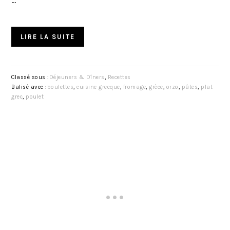
…
LIRE LA SUITE
Classé sous :
Déjeuners & Dîners
,
Recettes
Balisé avec :
boulettes
,
cuisine grecque
,
fromage
,
grèce
,
orzo
,
pâtes
,
plat
grec
,
poulet