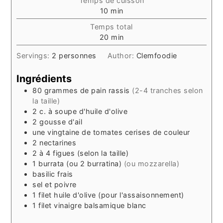
Temps de cuisson
minutes
10
min
Temps total
minutes
20
min
Servings:
2
personnes
Author:
Clemfoodie
Ingrédients
80
grammes
de pain rassis
(2-4 tranches selon
la taille)
2
c. à soupe
d'huile d'olive
2
gousse d'ail
une
vingtaine
de tomates cerises de couleur
2
nectarines
2 à 4
figues (selon la taille)
1
burrata (ou 2 burratina)
(ou mozzarella)
basilic frais
sel et poivre
1
filet
huile d'olive (pour l'assaisonnement)
1
filet
vinaigre balsamique blanc