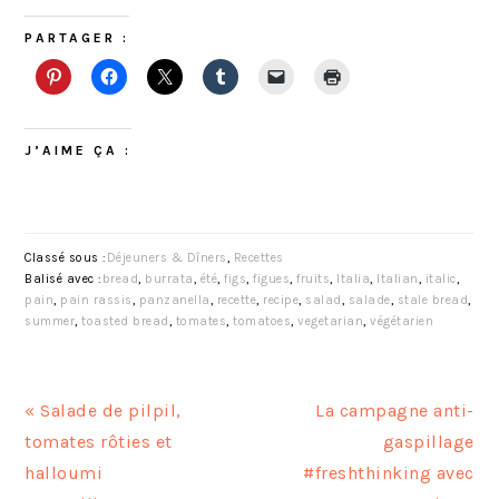
PARTAGER :
J’AIME ÇA :
Classé sous :
Déjeuners & Dîners
,
Recettes
Balisé avec :
bread
,
burrata
,
été
,
figs
,
figues
,
fruits
,
Italia
,
Italian
,
italic
,
pain
,
pain rassis
,
panzanella
,
recette
,
recipe
,
salad
,
salade
,
stale bread
,
summer
,
toasted bread
,
tomates
,
tomatoes
,
vegetarian
,
végétarien
A
A
« Salade de pilpil,
La campagne anti-
r
r
tomates rôties et
gaspillage
t
t
halloumi
#freshthinking avec