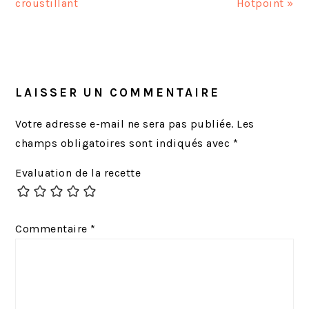
i
i
croustillant
Hotpoint »
c
c
l
l
INTERACTIONS
e
e
DU
p
s
LECTEUR
LAISSER UN COMMENTAIRE
r
u
é
i
Votre adresse e-mail ne sera pas publiée.
Les
c
v
champs obligatoires sont indiqués avec
*
é
a
Evaluation de la recette
d
n
e
t
n
:
Commentaire
*
t
: