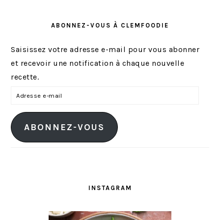
ABONNEZ-VOUS À CLEMFOODIE
Saisissez votre adresse e-mail pour vous abonner
et recevoir une notification à chaque nouvelle
recette.
A
d
r
ABONNEZ-VOUS
e
s
s
e
e
INSTAGRAM
-
m