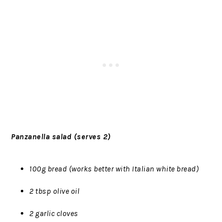
Panzanella salad (serves 2)
100g bread (works better with Italian white bread)
2 tbsp olive oil
2 garlic cloves