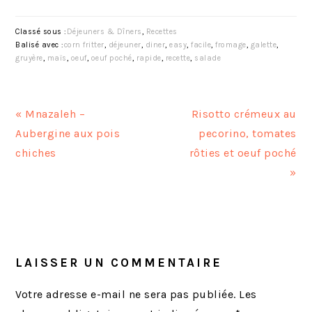
Classé sous :
Déjeuners & Dîners
,
Recettes
Balisé avec :
corn fritter
,
déjeuner
,
diner
,
easy
,
facile
,
fromage
,
galette
,
gruyère
,
maïs
,
oeuf
,
oeuf poché
,
rapide
,
recette
,
salade
A
A
« Mnazaleh –
Risotto crémeux au
r
r
Aubergine aux pois
pecorino, tomates
t
t
chiches
rôties et oeuf poché
i
i
»
c
c
l
l
INTERACTIONS
e
e
DU
p
s
LECTEUR
LAISSER UN COMMENTAIRE
r
u
é
i
Votre adresse e-mail ne sera pas publiée.
Les
c
v