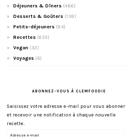
Déjeuners & Dîners
(486)
Desserts & Goûters
(138)
Petits-déjeuners
(84)
Recettes
(633)
Vegan
(32)
Voyages
(6)
ABONNEZ-VOUS À CLEMFOODIE
Saisissez votre adresse e-mail pour vous abonner
et recevoir une notification à chaque nouvelle
recette.
A