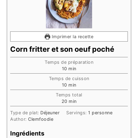
Imprimer la recette
Corn fritter et son oeuf poché
Temps de préparation
minutes
10
min
Temps de cuisson
minutes
10
min
Temps total
minutes
20
min
Type de plat:
Déjeuner
Servings:
1
personne
Author:
Clemfoodie
Ingrédients