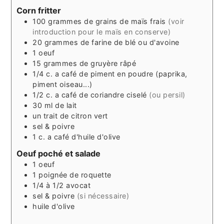
Corn fritter
100
grammes
de grains de maïs frais
(voir
introduction pour le maïs en conserve)
20
grammes
de farine de blé ou d'avoine
1
oeuf
15
grammes
de gruyère râpé
1/4
c. a café
de piment en poudre (paprika,
piment oiseau...)
1/2
c. a café
de coriandre ciselé
(ou persil)
30
ml
de lait
un
trait
de citron vert
sel & poivre
1
c. a café
d'huile d'olive
Oeuf poché et salade
1
oeuf
1
poignée
de roquette
1/4 à 1/2
avocat
sel & poivre
(si nécessaire)
huile d'olive