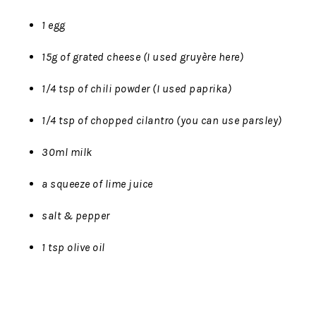
1 egg
15g of grated cheese (I used gruyère here)
1/4 tsp of chili powder (I used paprika)
1/4 tsp of chopped cilantro (you can use parsley)
30ml milk
a squeeze of lime juice
salt & pepper
1 tsp olive oil