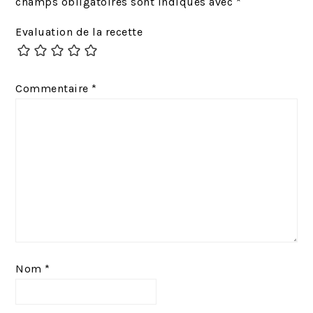
champs obligatoires sont indiqués avec
*
é
a
Evaluation de la recette
d
n
e
t
n
:
Commentaire
*
t
:
Nom
*