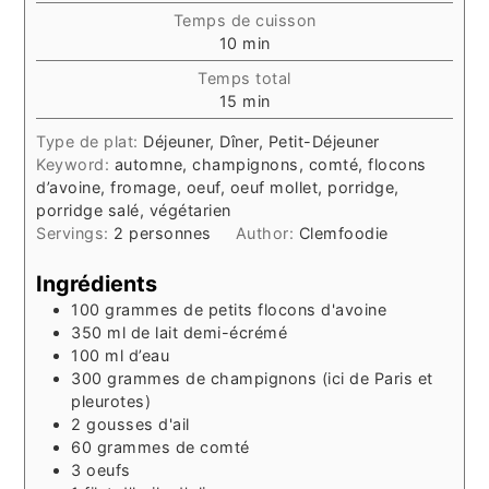
Temps de cuisson
minutes
10
min
Temps total
minutes
15
min
Type de plat:
Déjeuner, Dîner, Petit-Déjeuner
Keyword:
automne, champignons, comté, flocons
d’avoine, fromage, oeuf, oeuf mollet, porridge,
porridge salé, végétarien
Servings:
2
personnes
Author:
Clemfoodie
Ingrédients
100
grammes
de petits flocons d'avoine
350
ml
de lait demi-écrémé
100
ml
d’eau
300
grammes de champignons (ici de Paris et
pleurotes)
2
gousses
d'ail
60
grammes
de comté
3
oeufs