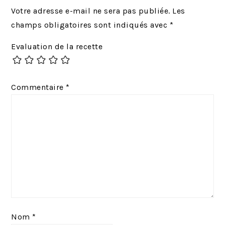
é
i
Votre adresse e-mail ne sera pas publiée.
Les
c
v
champs obligatoires sont indiqués avec
*
é
a
Evaluation de la recette
d
n
e
t
n
:
Commentaire
*
t
:
Nom
*