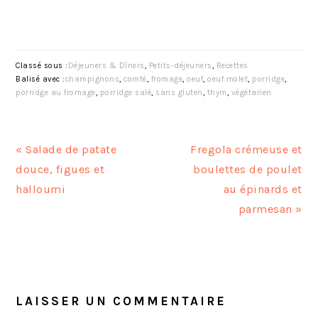
Classé sous :
Déjeuners & Dîners
,
Petits-déjeuners
,
Recettes
Balisé avec :
champignons
,
comté
,
fromage
,
oeuf
,
oeuf molet
,
porridge
,
porridge au fromage
,
porridge salé
,
sans gluten
,
thym
,
végétarien
A
A
« Salade de patate
Fregola crémeuse et
r
r
douce, figues et
boulettes de poulet
t
t
halloumi
au épinards et
i
i
parmesan »
c
c
l
l
INTERACTIONS
e
e
DU
p
s
LECTEUR
LAISSER UN COMMENTAIRE
r
u