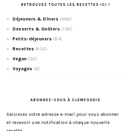
RETROUVEZ TOUTES LES RECETTES ICI !
Déjeuners & Dîners
(486)
Desserts & Goûters
(138)
Petits-déjeuners
(84)
Recettes
(633)
Vegan
(32)
Voyages
(6)
ABONNEZ-VOUS À CLEMFOODIE
Saisissez votre adresse e-mail pour vous abonner
et recevoir une notification à chaque nouvelle
recette.