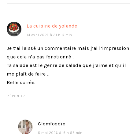
c
v
é
a
d
n
La cuisine de yolande
e
t
14 avril 2026 à 21 h 17 min
n
:
t
Je t’ai laissé un commentaire mais j’ai l’impression
:
que cela n’a pas fonctionné .
Ta salade est le genre de salade que j’aime et qu’il
me plaît de faire ..
Belle soirée.
RÉPONDRE
Clemfoodie
5 mai 2026 à 16 h 53 min