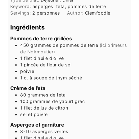
Keyword:
asperges, feta, pommes de terre
Servings:
2
personnes
Author:
Clemfoodie
Ingrédients
Pommes de terre grillées
450
grammes
de pommes de terre
(ici primeurs
de Noirmoutier)
1
filet
d'huile d'olive
1
pincée
de fleur de sel
poivre
1
c. à soupe
de thym séché
Crème de feta
80
grammes
de feta
100
grammes
de yaourt grec
1
filet
de jus de citron
sel et poivre
Asperges et garniture
8-10
asperges vertes
1
filet
d'huile d'olive