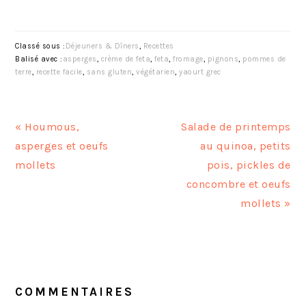
Classé sous :
Déjeuners & Dîners
,
Recettes
Balisé avec :
asperges
,
crème de feta
,
feta
,
fromage
,
pignons
,
pommes de
terre
,
recette facile
,
sans gluten
,
végétarien
,
yaourt grec
A
A
« Houmous,
Salade de printemps
r
r
asperges et oeufs
au quinoa, petits
t
t
mollets
pois, pickles de
i
i
concombre et oeufs
c
c
mollets »
l
l
e
e
INTERACTIONS
p
s
DU
r
u
LECTEUR
COMMENTAIRES
é
i