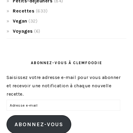
Petits-déjeuners
(84)
Recettes
(633)
Vegan
(32)
Voyages
(6)
ABONNEZ-VOUS À CLEMFOODIE
Saisissez votre adresse e-mail pour vous abonner
et recevoir une notification à chaque nouvelle
recette.
A
d
r
ABONNEZ-VOUS
e