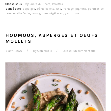
Classé sous :
Déjeuners & Dîners
,
Recettes
Balisé avec :
asperges
,
crème de feta
,
feta
,
fromage
,
pignons
,
pommes de
terre
,
recette facile
,
sans gluten
,
végétarien
,
yaourt grec
HOUMOUS, ASPERGES ET OEUFS
MOLLETS
5 avril 2026
by
Clemfoodie
Laisser un commentaire