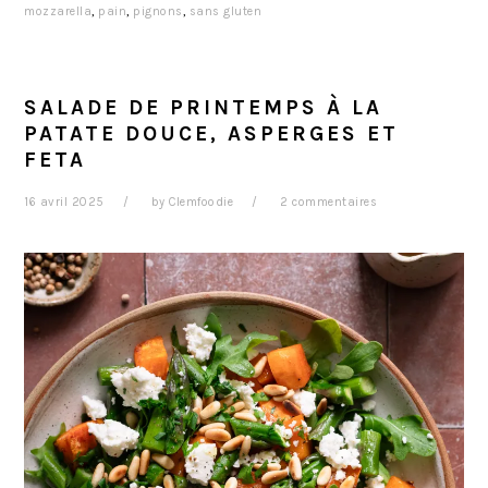
mozzarella
,
pain
,
pignons
,
sans gluten
SALADE DE PRINTEMPS À LA
PATATE DOUCE, ASPERGES ET
FETA
16 avril 2025
by
Clemfoodie
2 commentaires