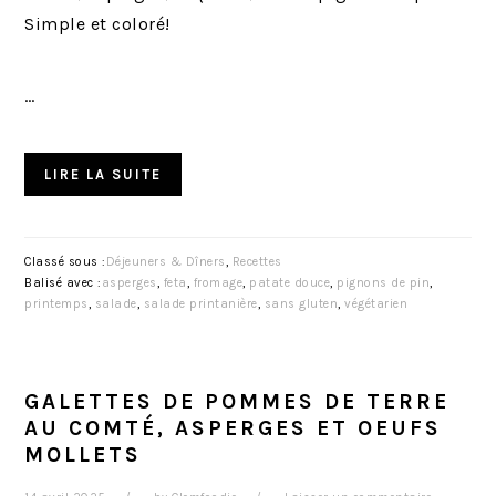
Simple et coloré!
…
LIRE LA SUITE
Classé sous :
Déjeuners & Dîners
,
Recettes
Balisé avec :
asperges
,
feta
,
fromage
,
patate douce
,
pignons de pin
,
printemps
,
salade
,
salade printanière
,
sans gluten
,
végétarien
GALETTES DE POMMES DE TERRE
AU COMTÉ, ASPERGES ET OEUFS
MOLLETS