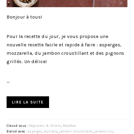
Bonjour à tous!
Pour la recette du jour, je vous propose une
nouvelle recette facile et rapide à faire : asperges,
mozzarella, du jambon croustillant et des pignons
grillés. Un délice!
…
LIRE LA SUITE
Classé sous :
Déjeuners & Dîners
,
Recettes
Balisé avec :
asperges
,
burrata
,
jambon croustillant
,
jambon cru
,