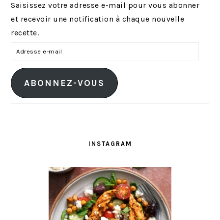
Saisissez votre adresse e-mail pour vous abonner
et recevoir une notification à chaque nouvelle
recette.
A
d
r
ABONNEZ-VOUS
e
s
s
e
e
INSTAGRAM
-
m
a
i
l