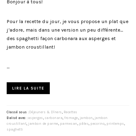
Bonjour à tous!
Pour la recette du jour, je vous propose un plat que
j’adore, mais dans une version un peu différente…
des spaghetti façon carbonara aux asperges et
jambon croustillant!
…
LIRE LA SUITE
Classé sous :
Déjeuners & Dîners
,
Recettes
Balisé avec :
asperges
,
carbonara
,
fromage
,
jambon
,
jambon
croustillant
,
jambon de parme
,
parmesan
,
pâtes
,
pecorino
,
printemps
,
spaghetti