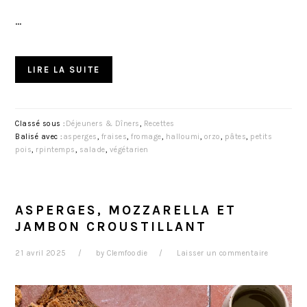
…
LIRE LA SUITE
Classé sous :
Déjeuners & Dîners
,
Recettes
Balisé avec :
asperges
,
fraises
,
fromage
,
halloumi
,
orzo
,
pâtes
,
petits
pois
,
rpintemps
,
salade
,
végétarien
ASPERGES, MOZZARELLA ET
JAMBON CROUSTILLANT
21 avril 2025
by
Clemfoodie
Laisser un commentaire