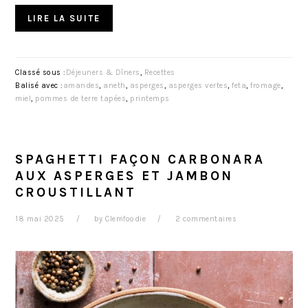
LIRE LA SUITE
Classé sous :
Déjeuners & Dîners
,
Recettes
Balisé avec :
amandes
,
aneth
,
asperges
,
asperges vertes
,
feta
,
fromage
,
miel
,
pommes de terre tapées
,
printemps
SPAGHETTI FAÇON CARBONARA
AUX ASPERGES ET JAMBON
CROUSTILLANT
18 mai 2025
by
Clemfoodie
2 commentaires