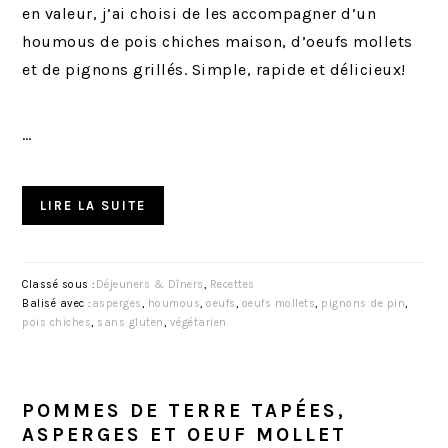
en valeur, j’ai choisi de les accompagner d’un
houmous de pois chiches maison, d’oeufs mollets
et de pignons grillés. Simple, rapide et délicieux!
…
LIRE LA SUITE
Classé sous :
Déjeuners & Dîners
,
Recettes
Balisé avec :
asperges
,
houmous
,
oeufs
,
oeufs mollets
,
pignons de pin
,
pois chiches
,
sans gluten
,
végétarien
POMMES DE TERRE TAPÉES,
ASPERGES ET OEUF MOLLET