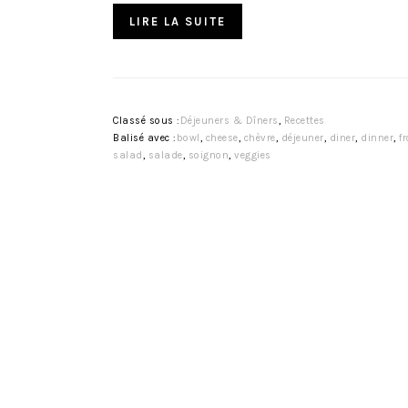
LIRE LA SUITE
Classé sous :
Déjeuners & Dîners
,
Recettes
Balisé avec :
bowl
,
cheese
,
chèvre
,
déjeuner
,
diner
,
dinner
,
f
salad
,
salade
,
soignon
,
veggies