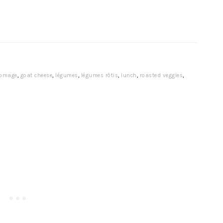
romage
,
goat cheese
,
légumes
,
légumes rôtis
,
lunch
,
roasted veggies
,