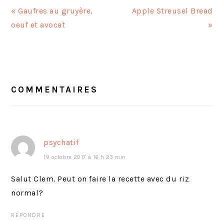
A
A
« Gaufres au gruyère,
Apple Streusel Bread
r
r
oeuf et avocat
»
t
t
i
i
INTERACTIONS
c
c
DU
l
l
LECTEUR
COMMENTAIRES
e
e
p
s
r
u
é
i
psychatif
c
v
19 octobre 2017 à 16 h 23 min
é
a
d
n
Salut Clem. Peut on faire la recette avec du riz
e
t
normal?
n
:
RÉPONDRE
t