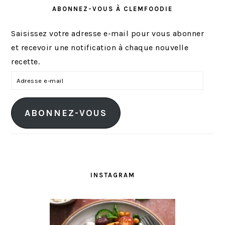
ABONNEZ-VOUS À CLEMFOODIE
Saisissez votre adresse e-mail pour vous abonner
et recevoir une notification à chaque nouvelle
recette.
A
d
r
ABONNEZ-VOUS
e
s
s
e
e
INSTAGRAM
-
m
a