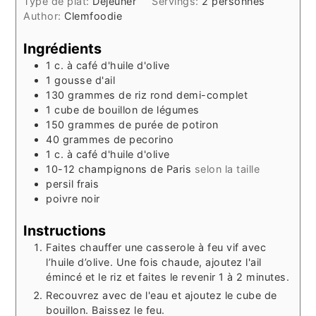
Type de plat:
Déjeuner
Servings:
2
personnes
Author:
Clemfoodie
Ingrédients
1
c. à café
d'huile d'olive
1
gousse
d'ail
130
grammes
de riz rond demi-complet
1
cube de bouillon de légumes
150
grammes
de purée de potiron
40
grammes
de pecorino
1
c. à café
d'huile d'olive
10-12
champignons de Paris
selon la taille
persil frais
poivre noir
Instructions
Faites chauffer une casserole à feu vif avec
l’huile d’olive. Une fois chaude, ajoutez l'ail
émincé et le riz et faites le revenir 1 à 2 minutes.
Recouvrez avec de l'eau et ajoutez le cube de
bouillon. Baissez le feu.