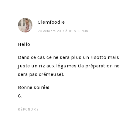
:
Clemfoodie
20 octobre 2017 à 18 h 15 min
Hello,
Dans ce cas ce ne sera plus un risotto mais
juste un riz aux légumes (la préparation ne
sera pas crémeuse).
Bonne soirée!
C.
RÉPONDRE