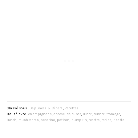
Classé sous :
Déjeuners & Dîners
,
Recettes
Balisé avec :
champignons
,
cheese
,
déjeuner
,
diner
,
dinner
,
fromage
,
lunch
,
mushrooms
,
pecorino
,
potiron
,
pumpkin
,
recette
,
recipe
,
risotto