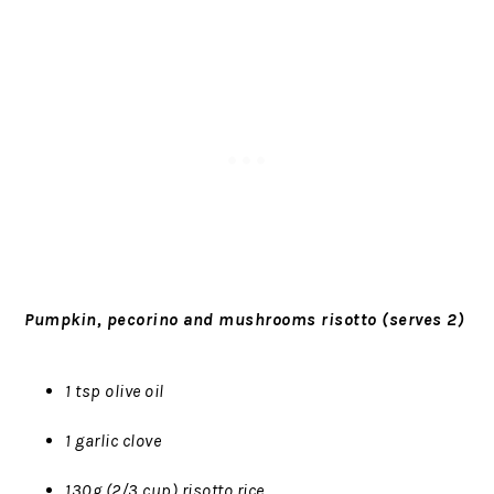
Pumpkin, pecorino and mushrooms risotto (serves 2)
1 tsp olive oil
1 garlic clove
130g (2/3 cup) risotto rice