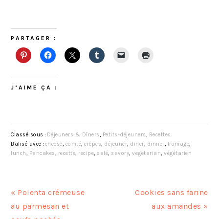
PARTAGER :
J’AIME ÇA :
Classé sous :
Déjeuners & Dîners
,
Petits-déjeuners
,
Recettes
Balisé avec :
cheese
,
comté
,
crêpes
,
déjeuner
,
diner
,
dinner
,
fromage
,
lunch
,
Pancakes
,
recette
,
recipe
,
salé
,
savory
,
vegetarian
,
végétarien
A
A
« Polenta crémeuse
Cookies sans farine
r
r
au parmesan et
aux amandes »