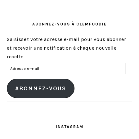
ABONNEZ-VOUS À CLEMFOODIE
Saisissez votre adresse e-mail pour vous abonner
et recevoir une notification à chaque nouvelle
recette.
A
d
r
ABONNEZ-VOUS
e
s
s
e
e
INSTAGRAM
-