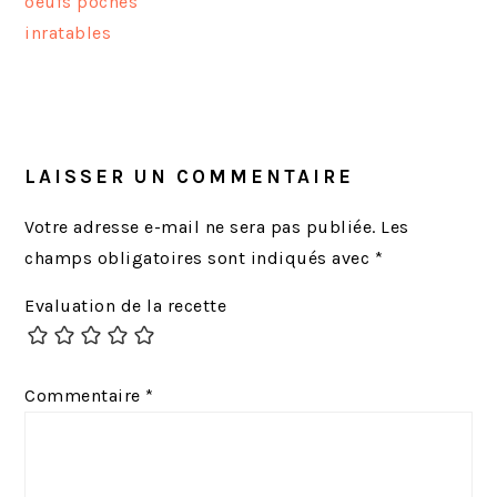
t
t
oeufs pochés
i
i
inratables
c
c
l
l
INTERACTIONS
e
e
DU
p
s
LECTEUR
LAISSER UN COMMENTAIRE
r
u
é
i
Votre adresse e-mail ne sera pas publiée.
Les
c
v
champs obligatoires sont indiqués avec
*
é
a
Evaluation de la recette
d
n
e
t
n
:
Commentaire
*
t
: