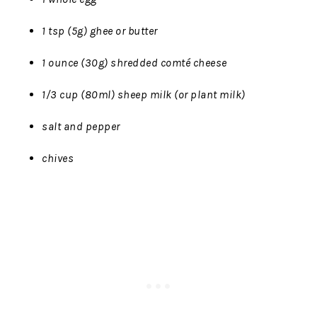
1 tsp (5g) ghee or butter
1 ounce (30g) shredded comté cheese
1/3 cup (80ml) sheep milk (or plant milk)
salt and pepper
chives