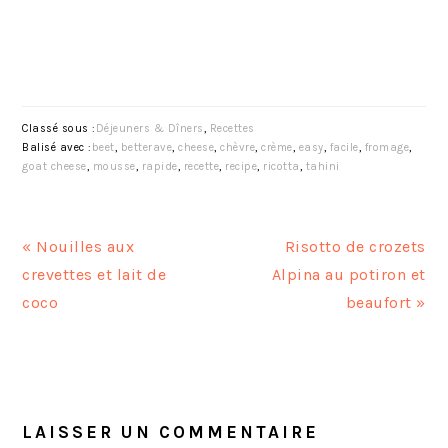
Classé sous :
Déjeuners & Dîners
,
Recettes
Balisé avec :
beet
,
betterave
,
cheese
,
chèvre
,
crème
,
easy
,
facile
,
fromage
,
goat cheese
,
mousse
,
rapide
,
recette
,
recipe
,
ricotta
,
tahini
A
A
« Nouilles aux
Risotto de crozets
r
r
crevettes et lait de
Alpina au potiron et
t
t
coco
beaufort »
i
i
c
c
INTERACTIONS
l
l
DU
e
e
LECTEUR
LAISSER UN COMMENTAIRE
p
s