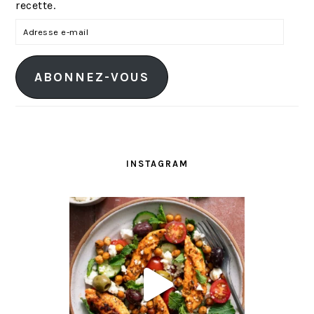
recette.
A
d
r
ABONNEZ-VOUS
e
s
s
e
e
INSTAGRAM
-
m
a
i
l