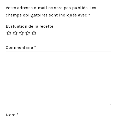
r
u
Votre adresse e-mail ne sera pas publiée.
Les
é
i
champs obligatoires sont indiqués avec
*
c
v
Evaluation de la recette
é
a
d
n
e
t
Commentaire
*
n
:
t
:
Nom
*