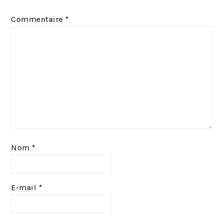
e
t
Commentaire
*
n
:
t
:
Nom
*
E-mail
*