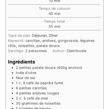
minutes
10
min
Temps de cuisson
minutes
45
min
Temps total
minutes
55
min
Type de plat:
Déjeuner, Dîner
Keyword:
carottes, endives, gorgonzola, légumes
rôtis, noisettes, patate douce
Servings:
2
personnes
Author:
Clemfoodie
Ingrédients
2
petites patate douce (400g environ)
huile d'olive
fleur de sel
1
c. à café
de paprika fumé
6
petites carottes
4
petites endives rouges
2
c. à café
de miel
30
grammes
de noisettes
1
noisette
de beurre