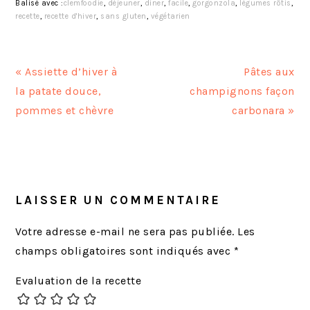
Balisé avec :
clemfoodie
,
déjeuner
,
diner
,
facile
,
gorgonzola
,
légumes rôtis
,
recette
,
recette d'hiver
,
sans gluten
,
végétarien
A
A
« Assiette d’hiver à
Pâtes aux
r
r
la patate douce,
champignons façon
t
t
pommes et chèvre
carbonara »
i
i
c
c
INTERACTIONS
l
l
DU
e
e
LECTEUR
LAISSER UN COMMENTAIRE
p
s
r
u
Votre adresse e-mail ne sera pas publiée.
Les
é
i
champs obligatoires sont indiqués avec
*
c
v
Evaluation de la recette
é
a
d
n