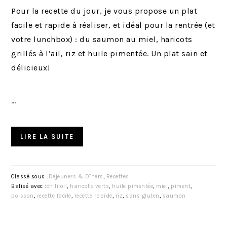
Pour la recette du jour, je vous propose un plat
facile et rapide à réaliser, et idéal pour la rentrée (et
votre lunchbox) : du saumon au miel, haricots
grillés à l’ail, riz et huile pimentée. Un plat sain et
délicieux!
…
LIRE LA SUITE
Classé sous :
Déjeuners & Dîners
,
Recettes
Balisé avec :
chili oil
,
haricots verts
,
huile pimentée
,
miel
,
piment
,
poisson
,
recette facile
,
recette rapide
,
riz
,
sans gluten
,
saumon