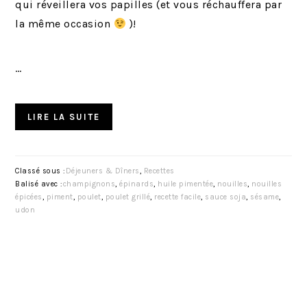
qui réveillera vos papilles (et vous réchauffera par
la même occasion
)!
…
LIRE LA SUITE
Classé sous :
Déjeuners & Dîners
,
Recettes
Balisé avec :
champignons
,
épinards
,
huile pimentée
,
nouilles
,
nouilles
épicées
,
piment
,
poulet
,
poulet grillé
,
recette facile
,
sauce soja
,
sésame
,
udon