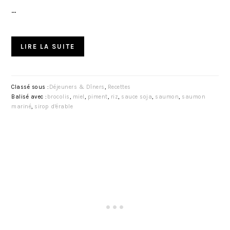
…
LIRE LA SUITE
Classé sous :
Déjeuners & Dîners
,
Recettes
Balisé avec :
brocolis
,
miel
,
piment
,
riz
,
sauce soja
,
saumon
,
saumon
mariné
,
sirop d'érable