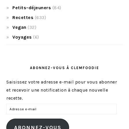
Petits-déjeuners
(84)
Recettes
(633)
Vegan
(32)
Voyages
(6)
ABONNEZ-VOUS À CLEMFOODIE
Saisissez votre adresse e-mail pour vous abonner
et recevoir une notification à chaque nouvelle
recette.
A
d
r
ABONNEZ-VOUS