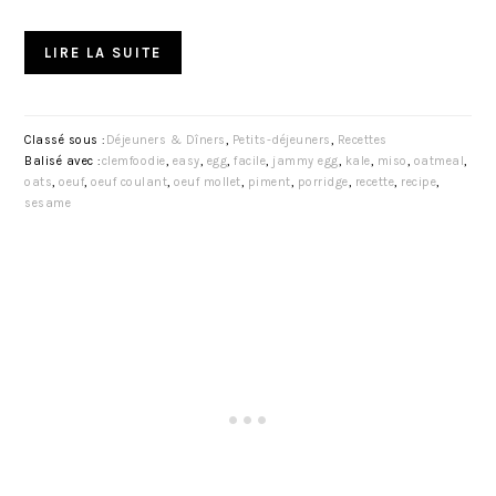
LIRE LA SUITE
Classé sous :
Déjeuners & Dîners
,
Petits-déjeuners
,
Recettes
Balisé avec :
clemfoodie
,
easy
,
egg
,
facile
,
jammy egg
,
kale
,
miso
,
oatmeal
,
oats
,
oeuf
,
oeuf coulant
,
oeuf mollet
,
piment
,
porridge
,
recette
,
recipe
,
sesame