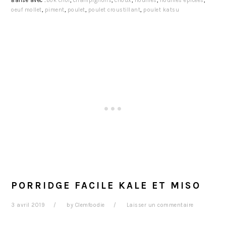
Balisé avec :
bok choï
,
champignons
,
choux
,
nouilles
,
nouilles épicées
,
oeuf mollet
,
piment
,
poulet
,
poulet croustillant
,
poulet katsu
PORRIDGE FACILE KALE ET MISO
3 avril 2019
by
Clemfoodie
Laisser un commentaire