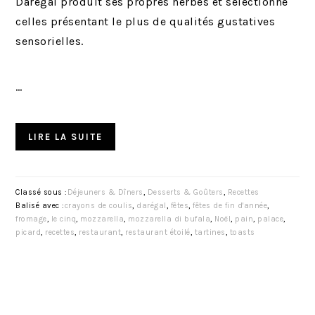
Darégal produit ses propres herbes et sélectionne
celles présentant le plus de qualités gustatives
sensorielles.
…
LIRE LA SUITE
Classé sous :
Déjeuners & Dîners
,
Desserts & Goûters
,
Recettes
Balisé avec :
crayons de coulis
,
darégal
,
fêtes
,
fêtes de fin d'année
,
fromage
,
le cinq
,
mozzarella
,
mozzarella di bufala
,
Noël
,
pain
,
palace
,
picard
,
recettes
,
restaurant
,
restaurant étoilé
,
tartines
,
toasts