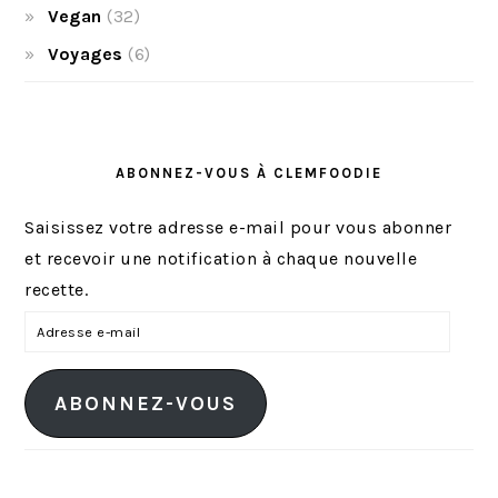
Vegan
(32)
Voyages
(6)
ABONNEZ-VOUS À CLEMFOODIE
Saisissez votre adresse e-mail pour vous abonner
et recevoir une notification à chaque nouvelle
recette.
A
d
r
ABONNEZ-VOUS
e
s
s