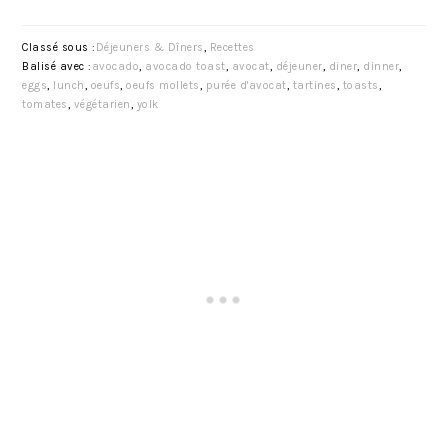
Classé sous :
Déjeuners & Dîners
,
Recettes
Balisé avec :
avocado
,
avocado toast
,
avocat
,
déjeuner
,
diner
,
dinner
,
eggs
,
lunch
,
oeufs
,
oeufs mollets
,
purée d'avocat
,
tartines
,
toasts
,
tomates
,
végétarien
,
yolk
BARRE