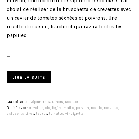
Poivron, une recette d’été rapide et délicieuse. J’ai
choisi de réaliser de la bruschetta de crevettes avec
un caviar de tomates séchées et poivrons. Une
recette de saison, fraîche et qui ravira toutes les
papilles.
…
LIRE LA SUITE
Classé sous :
Déjeuners & Dîners
,
Recettes
Balisé avec :
crevettes
,
été
,
légère
,
maille
,
poivron
,
recette
,
roquette
,
salade
,
tartines
,
toasts
,
tomates
,
vinaigrette