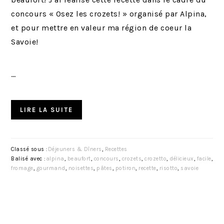
concours « Osez les crozets! » organisé par Alpina,
et pour mettre en valeur ma région de coeur la
Savoie!
…
LIRE LA SUITE
Classé sous :
Déjeuners & Dîners
,
Recettes
Balisé avec :
alpina
,
beaufort
,
concours
,
crozets
,
crozetto
,
délicieux
,
facile
,
fromage
,
gourmand
,
noisettes
,
pâtes
,
potiron
,
recette
,
risotto
,
savoie