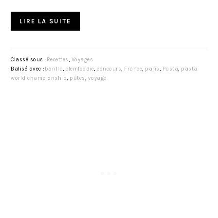
LIRE LA SUITE
Classé sous :
Recettes
,
Voyages
Balisé avec :
barilla
,
clemfoodie
,
concours
,
France
,
paris
,
Pasta
,
pasta
world championship
,
pâtes
,
voyage