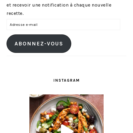
et recevoir une notification à chaque nouvelle
recette.
A
d
r
ABONNEZ-VOUS
e
s
s
e
e
INSTAGRAM
-
m
a
i
l