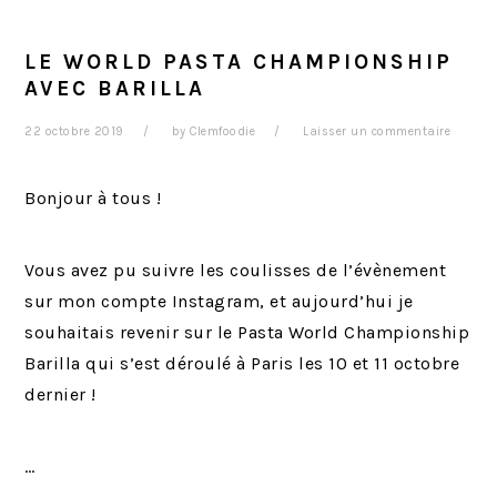
r
t
g
i
é
e
LE WORLD PASTA CHAMPIONSHIP
n
r
AVEC BARILLA
c
a
22 octobre 2019
by
Clemfoodie
Laisser un commentaire
i
l
p
e
Bonjour à tous !
a
p
l
r
i
Vous avez pu suivre les coulisses de l’évènement
n
sur mon compte Instagram, et aujourd’hui je
c
souhaitais revenir sur le Pasta World Championship
i
Barilla qui s’est déroulé à Paris les 10 et 11 octobre
p
dernier !
a
l
…
e