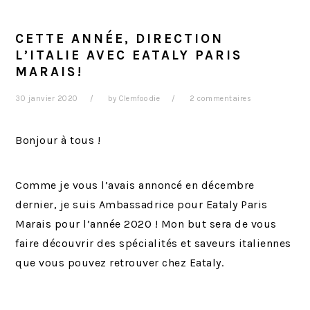
r
t
g
i
é
e
CETTE ANNÉE, DIRECTION
n
r
L’ITALIE AVEC EATALY PARIS
c
a
MARAIS!
i
l
30 janvier 2020
by
Clemfoodie
2 commentaires
p
e
a
p
Bonjour à tous !
l
r
i
n
Comme je vous l’avais annoncé en décembre
c
dernier, je suis Ambassadrice pour Eataly Paris
i
Marais pour l’année 2020 ! Mon but sera de vous
p
faire découvrir des spécialités et saveurs italiennes
a
que vous pouvez retrouver chez Eataly.
l
e
…