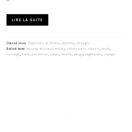
LIRE LA SUITE
Classé sous :
Déjeuners & Dîners
,
Recettes
,
Voyages
Balisé avec :
beurre
,
délicieux
,
eataly
,
eataly paris marais
,
facile
,
fromage
,
italie
,
parmesan
,
pâtes
,
recette
,
sauge
,
végétarien
,
voyage