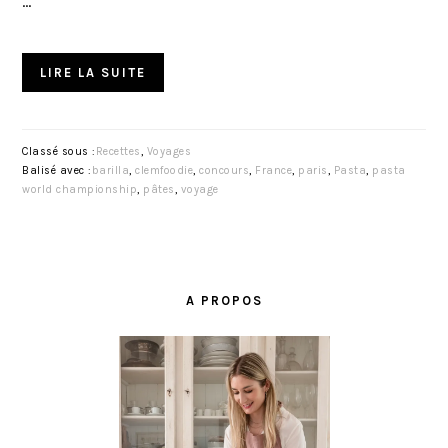
…
LIRE LA SUITE
Classé sous :
Recettes
,
Voyages
Balisé avec :
barilla
,
clemfoodie
,
concours
,
France
,
paris
,
Pasta
,
pasta
world championship
,
pâtes
,
voyage
BARRE
LATÉRALE
A PROPOS
PRINCIPALE