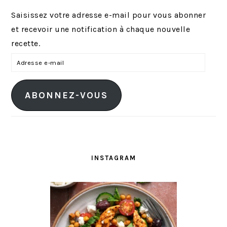
Saisissez votre adresse e-mail pour vous abonner
et recevoir une notification à chaque nouvelle
recette.
A
d
r
ABONNEZ-VOUS
e
s
s
e
e
INSTAGRAM
-
m
a
i