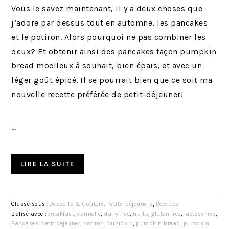
Vous le savez maintenant, il y a deux choses que
j’adore par dessus tout en automne, les pancakes
et le potiron. Alors pourquoi ne pas combiner les
deux? Et obtenir ainsi des pancakes façon pumpkin
bread moelleux à souhait, bien épais, et avec un
léger goût épicé. Il se pourrait bien que ce soit ma
nouvelle recette préférée de petit-déjeuner!
…
LIRE LA SUITE
Classé sous :
Desserts & Goûters
,
Petits-déjeuners
,
Recettes
Balisé avec :
breakfast
,
cannelle
,
dairy free
,
fruits
,
gluten free
,
lactose free
,
Pancakes
,
petit dejeuner
,
potiron
,
pumpkin
,
pumpkin bread
,
pumpkin