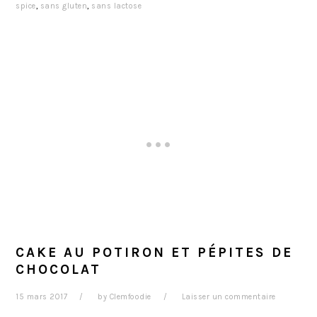
spice
,
sans gluten
,
sans lactose
CAKE AU POTIRON ET PÉPITES DE
CHOCOLAT
15 mars 2017
by
Clemfoodie
Laisser un commentaire