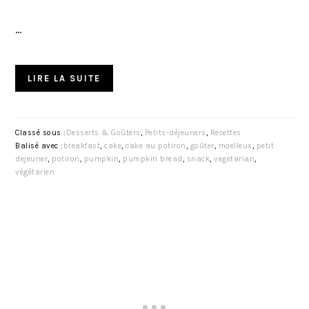
…
LIRE LA SUITE
Classé sous :
Desserts & Goûters
,
Petits-déjeuners
,
Recettes
Balisé avec :
breakfast
,
cake
,
cake au potiron
,
goûter
,
moelleux
,
petit
dejeuner
,
potiron
,
pumpkin
,
pumpkin bread
,
snack
,
vegetarian
,
végétarien