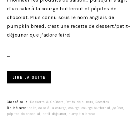
d’un cake à la courge butternut et pépites de
chocolat. Plus connu sous le nom anglais de
pumpkin bread, c’est une recette de dessert/petit-
déjeuner que j’adore faire!
…
LIRE LA SUITE
Classé sous :
Desserts & Goûters
,
Petits-déjeuners
,
Recettes
Balisé avec :
cake
,
cake à la courge
,
courge
,
courge butternut
,
goûter
,
pépites de chocolat
,
petit-déjeuner
,
pumpkin bread