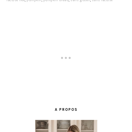
lactose free
,
pumpkin
,
pumpkin bread
,
sans gluten
,
sans lactose
BARRE
LATÉRALE
A PROPOS
PRINCIPALE