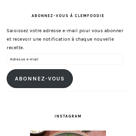
ABONNEZ-VOUS À CLEMFOODIE
Saisissez votre adresse e-mail pour vous abonner
et recevoir une notification à chaque nouvelle
recette.
A
d
r
ABONNEZ-VOUS
e
s
s
e
e
INSTAGRAM
-
m