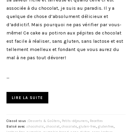
associée à du chocolat, je suis au paradis. Il y a
quelque de chose d’absolument délicieux et
d’addictif. Mais pourquoi ne pas vérifier par vous-
même! Ce cake au potiron aux pépites de chocolat
est facile à réaliser, sans gluten, sans lactose et est
tellement moelleux et fondant que vous aurez du
mal à ne pas tout dévorer!
…
LIRE LA SUITE
Classé sous :
Desserts & Goûters
,
Petits-déjeuners
,
Recettes
Balisé avec :
chocoholic
,
chocolat
,
chocolate
,
gluten-free
,
glutenfree
,