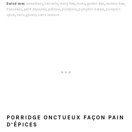
Balisé avec :
breakfast
,
cannelle
,
dairy free
,
fruits
,
gluten free
,
lactose free
,
Pancakes
,
petit dejeuner
,
potiron
,
pumpkin
,
pumpkin bread
,
pumpkin
spice
,
sans gluten
,
sans lactose
PORRIDGE ONCTUEUX FAÇON PAIN
D’ÉPICES