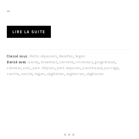
…
LIRE LA SUITE
Classé sous :
Petits-déjeuners
,
Recettes
,
Vegan
Balisé avec :
barley
,
breakfast
,
cannelle
,
cinnamon
,
gingerbread
,
oatmeal
,
oats
,
pain d'épices
,
petit dejeuner
,
plantbased
,
porridge
,
vanilla
,
vanille
,
Vegan
,
végétalien
,
vegetarian
,
végétarien