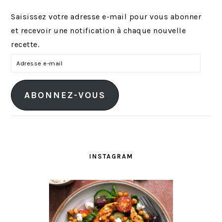
Saisissez votre adresse e-mail pour vous abonner
et recevoir une notification à chaque nouvelle
recette.
A
d
r
ABONNEZ-VOUS
e
s
s
e
e
INSTAGRAM
-
m
a
i