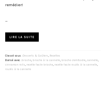
remédier!
…
LIRE LA SUITE
Classé sous :
Desserts & Goûters
,
Recettes
Balisé avec :
brioche
,
brioche à la cannelle
,
brioche clemfoodie
,
cannelle
,
cinnamon rolls
,
recette facile brioche
,
recette facile roulés à la cannelle
,
roulés à la cannelle