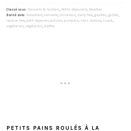
Classé sous :
Desserts & Goûters
,
Petits-déjeuners
,
Recettes
Balisé avec :
breakfast
,
cannelle
,
cinnamon
,
dairy free
,
gaufres
,
goûter
,
lactose free
,
petit dejeuner
,
potiron
,
pumpkin
,
sans lactose
,
snack
,
vegetarian
,
végétarien
,
waffles
PETITS PAINS ROULÉS À LA