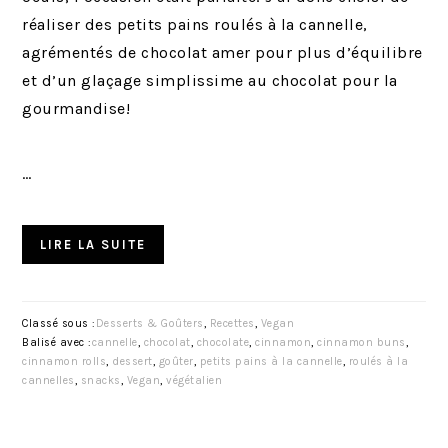
réaliser des petits pains roulés à la cannelle,
agrémentés de chocolat amer pour plus d’équilibre
et d’un glaçage simplissime au chocolat pour la
gourmandise!
…
LIRE LA SUITE
Classé sous :
Desserts & Goûters
,
Recettes
,
Vegan
Balisé avec :
cannelle
,
chocolat
,
chocolate
,
cinnamon
,
cinnamon buns
,
cinnamon rolls
,
dessert
,
goûter
,
petits pains à la cannelle
,
roulés à la
cannelles
,
snacks
,
Vegan
,
végétalien