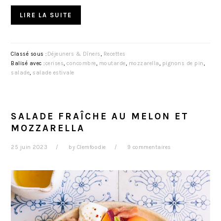
LIRE LA SUITE
Classé sous :
Déjeuners & Dîners
,
Recettes
Balisé avec :
cerises
,
concombre
,
moutarde
,
mozzarella
,
pignons de pin
,
salade
,
salade estivale
SALADE FRAÎCHE AU MELON ET
MOZZARELLA
25 juin 2023
by
Clemfoodie
9 commentaires