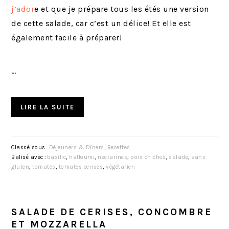
j’ador
e et que je prépare tous les étés une version
de cette salade, car c’est un délice! Et elle est
également facile à préparer!
…
LIRE LA SUITE
Classé sous :
Déjeuners & Dîners
,
Recettes
Balisé avec :
basilic
,
halloumi
,
nectarines
,
pois chiches
,
salade
,
sans
gluten
,
tomates
,
tomates cerises
,
végétarien
SALADE DE CERISES, CONCOMBRE
ET MOZZARELLA