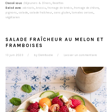
Classé sous :
Déjeuners & Dîners
,
Recettes
Balisé avec :
abricots
,
brocciu
,
fromage de brebis
,
fromage de chèvre
,
pignons
,
salade
,
salade fraîcheur
,
sans gluten
,
tomates cerises
,
végétarien
SALADE FRAÎCHEUR AU MELON ET
FRAMBOISES
13 juin 2023
by
Clemfoodie
Laisser un commentaire