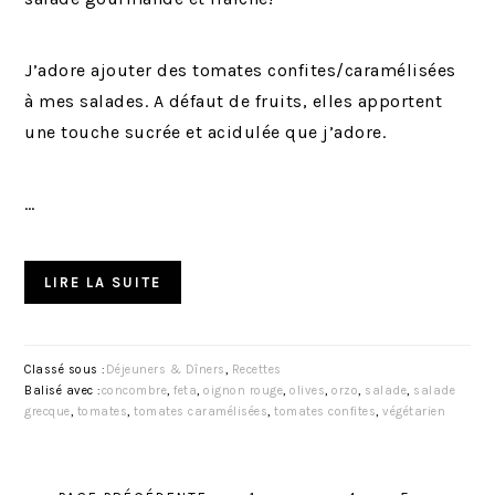
J’adore ajouter des tomates confites/caramélisées
à mes salades. A défaut de fruits, elles apportent
une touche sucrée et acidulée que j’adore.
…
LIRE LA SUITE
Classé sous :
Déjeuners & Dîners
,
Recettes
Balisé avec :
concombre
,
feta
,
oignon rouge
,
olives
,
orzo
,
salade
,
salade
grecque
,
tomates
,
tomates caramélisées
,
tomates confites
,
végétarien