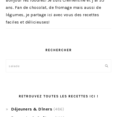
Bonjour les foodies! Je suis Clémentine et j’ai 35
s
e
ans. Fan de chocolat, de fromage mais aussi de
e
s
légumes, je partage ici avec vous des recettes
s
faciles et délicieuses!
RECHERCHER
Rechercher
RETROUVEZ TOUTES LES RECETTES ICI !
Déjeuners & Dîners
(486)