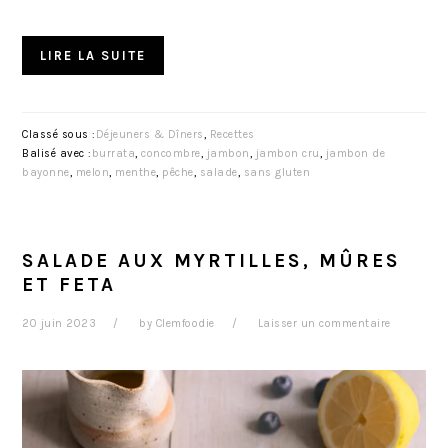
LIRE LA SUITE
Classé sous :
Déjeuners & Dîners
,
Recettes
Balisé avec :
burrata
,
concombre
,
jambon
,
jambon cru
,
jambon de
bayonne
,
melon
,
menthe
,
pêche
,
salade
,
sans gluten
SALADE AUX MYRTILLES, MÛRES
ET FETA
20 juin 2023
by
Clemfoodie
Laisser un commentaire