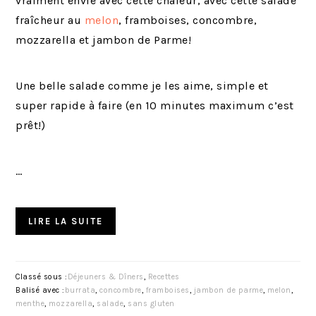
vraiment envie avec cette chaleur, avec cette salade
fraîcheur au
melon
, framboises, concombre,
mozzarella et jambon de Parme!
Une belle salade comme je les aime, simple et
super rapide à faire (en 10 minutes maximum c’est
prêt!)
…
LIRE LA SUITE
Classé sous :
Déjeuners & Dîners
,
Recettes
Balisé avec :
burrata
,
concombre
,
framboises
,
jambon de parme
,
melon
,
menthe
,
mozzarella
,
salade
,
sans gluten