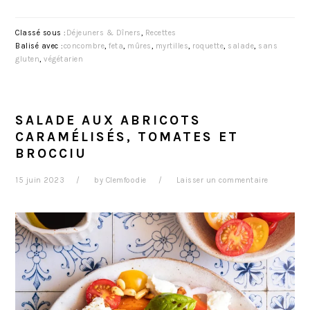
Classé sous :
Déjeuners & Dîners
,
Recettes
Balisé avec :
concombre
,
feta
,
mûres
,
myrtilles
,
roquette
,
salade
,
sans
gluten
,
végétarien
SALADE AUX ABRICOTS
CARAMÉLISÉS, TOMATES ET
BROCCIU
15 juin 2023
by
Clemfoodie
Laisser un commentaire