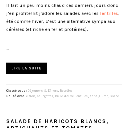
Il fait un peu moins chaud ces derniers jours donc
j’en profite! Et j’adore les salades avec les
lentilles
,
été comme hiver, c’est une alternative sympa aux
céréales (et riche en fer et protéines).
…
LIRE LA SUITE
Classé sous :
Déjeuners & Dîners
,
Recettes
Balisé avec :
citron
,
courgettes
,
huile d'olive
,
lentilles
,
sans gluten
,
slade
SALADE DE HARICOTS BLANCS,