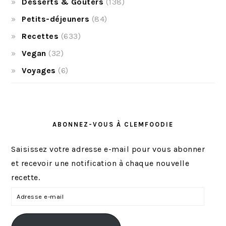
Desserts & Goûters
(138)
Petits-déjeuners
(84)
Recettes
(633)
Vegan
(32)
Voyages
(6)
ABONNEZ-VOUS À CLEMFOODIE
Saisissez votre adresse e-mail pour vous abonner
et recevoir une notification à chaque nouvelle
recette.
A
d
r