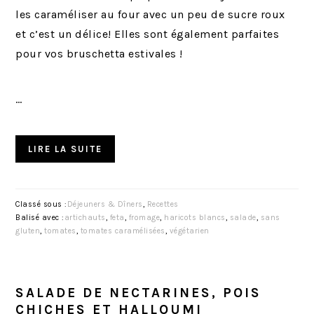
les caraméliser au four avec un peu de sucre roux
et c’est un délice! Elles sont également parfaites
pour vos bruschetta estivales !
…
LIRE LA SUITE
Classé sous :
Déjeuners & Dîners
,
Recettes
Balisé avec :
artichauts
,
feta
,
fromage
,
haricots blancs
,
salade
,
sans
gluten
,
tomates
,
tomates caramélisées
,
végétarien
SALADE DE NECTARINES, POIS
CHICHES ET HALLOUMI