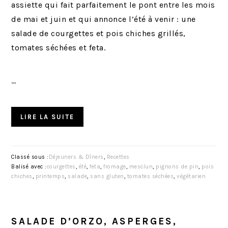
assiette qui fait parfaitement le pont entre les mois
de mai et juin et qui annonce l’été à venir : une
salade de courgettes et pois chiches grillés,
tomates séchées et feta.
…
LIRE LA SUITE
Classé sous :
Déjeuners & Dîners
,
Recettes
Balisé avec :
courgettes
,
été
,
feta
,
fromage
,
mesclun
,
pignons de pin
,
pois
chiches
,
printemps
,
salade
,
sans gluten
,
tomates séchées
,
végétarien
SALADE D’ORZO, ASPERGES,