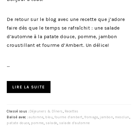
De retour sur le blog avec une recette que j’adore
faire dès que le temps se rafraîchit : une salade
d’automne à la patate douce, pomme, jambon
croustillant et fourme d’Ambert. Un délice!
…
LIRE LA SUITE
Classé sous :
Déjeuners & Dîners
,
Recettes
Balisé avec :
automne
,
bleu
,
fourme d'ambert
,
fromage
,
jambon
,
mesclun
,
patate douce
,
pomme
,
salade
,
salade d'automne