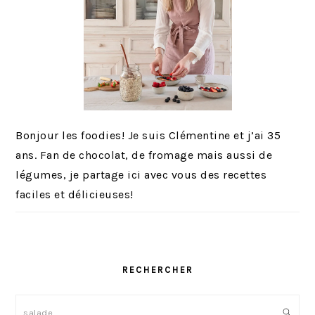
o
i
r
e
s
o
m
i
Bonjour les foodies! Je suis Clémentine et j’ai 35
s
ans. Fan de chocolat, de fromage mais aussi de
e
légumes, je partage ici avec vous des recettes
s
faciles et délicieuses!
RECHERCHER
Rechercher