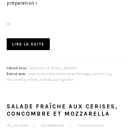
préparation !
…
LIRE LA SUITE
Classé sous :
Déjeuners & Dîners
,
Recettes
Balisé avec :
avocat
,
burrata
,
concombre
,
fromage
,
jambon cru
,
mozzarella
,
mûres
,
salade
,
sans gluten
SALADE FRAÎCHE AUX CERISES,
CONCOMBRE ET MOZZARELLA
18 juin 2026
by
Clemfoodie
2 commentaires