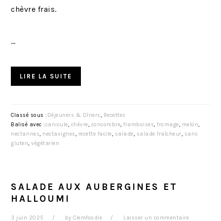
chèvre frais.
…
LIRE LA SUITE
Classé sous :
Déjeuners & Dîners
,
Recettes
Balisé avec :
canicule
,
chèvre
,
concombre
,
framboises
,
fromage
,
melon
,
nectarines
,
nectavignes
,
recette facile
,
salade
,
salade fraîcheur
,
sans
gluten
,
végétarien
SALADE AUX AUBERGINES ET
HALLOUMI
3 juin 2025
by
Clemfoodie
Laisser un commentaire