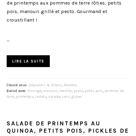
de printemps aux pommes de terre rôties, petits
pois, manouri grillé et pesto. Gourmand et
croustillant !
…
LIRE LA SUITE
Classé sous :
Déjeuners & Dîners
,
Recettes
Balisé avec :
fromage
,
manouri
,
menthe
,
pesto
,
petits pois
,
pommes de
terre
,
printemps
,
raddis
,
salade
,
sans gluten
SALADE DE PRINTEMPS AU
QUINOA, PETITS POIS, PICKLES DE