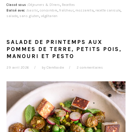
Classé sous :
Déjeuners & Dîners
,
Recettes
Balisé avec :
basilic
,
concombre
,
fraîcheur
,
mozzarella
,
recette canicule
,
salade
,
sans gluten
,
végétarien
SALADE DE PRINTEMPS AUX
POMMES DE TERRE, PETITS POIS,
MANOURI ET PESTO
29 avril 2026
by
Clemfoodie
2 commentaires