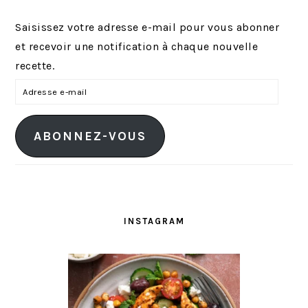
Saisissez votre adresse e-mail pour vous abonner
et recevoir une notification à chaque nouvelle
recette.
A
d
r
ABONNEZ-VOUS
e
s
s
e
e
INSTAGRAM
-
m
a
i