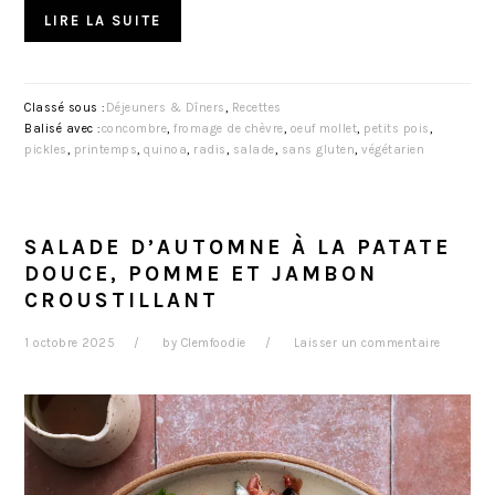
LIRE LA SUITE
Classé sous :
Déjeuners & Dîners
,
Recettes
Balisé avec :
concombre
,
fromage de chèvre
,
oeuf mollet
,
petits pois
,
pickles
,
printemps
,
quinoa
,
radis
,
salade
,
sans gluten
,
végétarien
SALADE D’AUTOMNE À LA PATATE
DOUCE, POMME ET JAMBON
CROUSTILLANT
1 octobre 2025
by
Clemfoodie
Laisser un commentaire