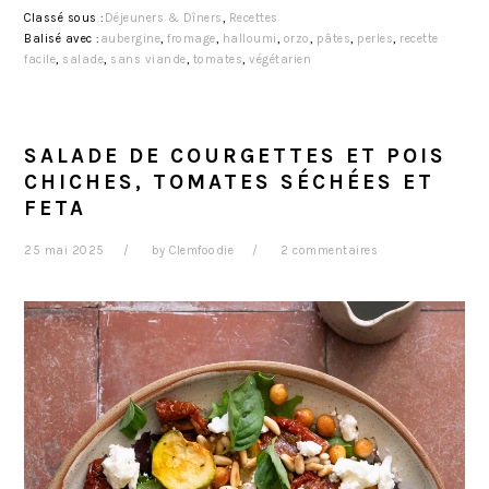
Classé sous :
Déjeuners & Dîners
,
Recettes
Balisé avec :
aubergine
,
fromage
,
halloumi
,
orzo
,
pâtes
,
perles
,
recette
facile
,
salade
,
sans viande
,
tomates
,
végétarien
SALADE DE COURGETTES ET POIS
CHICHES, TOMATES SÉCHÉES ET
FETA
25 mai 2025
by
Clemfoodie
2 commentaires