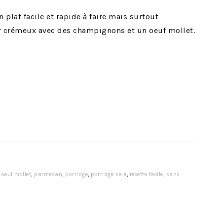
 plat facile et rapide à faire mais surtout
r crémeux avec des champignons et un oeuf mollet.
,
oeuf mollet
,
parmesan
,
porridge
,
porridge salé
,
recette facile
,
sans