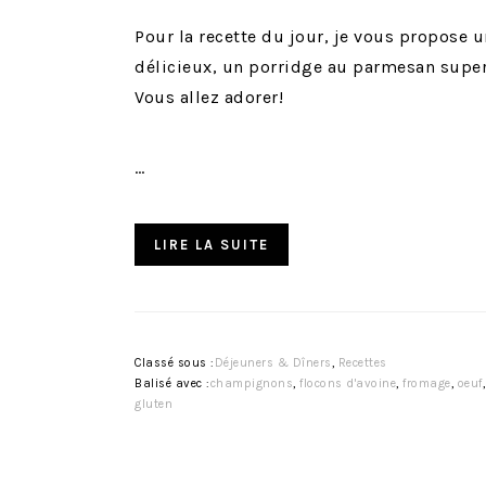
Pour la recette du jour, je vous propose un
délicieux, un porridge au parmesan supe
Vous allez adorer!
…
LIRE LA SUITE
Classé sous :
Déjeuners & Dîners
,
Recettes
Balisé avec :
champignons
,
flocons d'avoine
,
fromage
,
oeuf
gluten