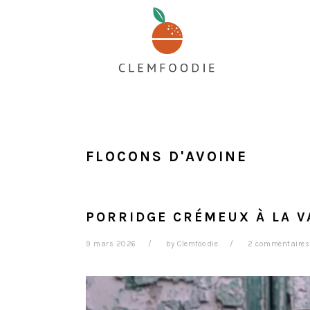
Passer
Passer
Passer
au
à
au
contenu
la
pied
principal
barre
de
latérale
page
principale
FLOCONS D'AVOINE
PORRIDGE CRÉMEUX À LA V
9 mars 2026
by
Clemfoodie
2 commentaires