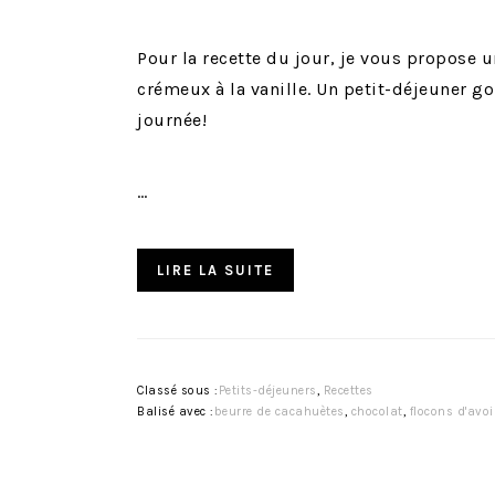
Pour la recette du jour, je vous propose 
crémeux à la vanille. Un petit-déjeuner
journée!
…
LIRE LA SUITE
Classé sous :
Petits-déjeuners
,
Recettes
Balisé avec :
beurre de cacahuètes
,
chocolat
,
flocons d'avo