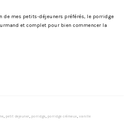
un de mes petits-déjeuners préférés, le porridge
 gourmand et complet pour bien commencer la
ine
,
petit dejeuner
,
porridge
,
porridge crémeux
,
vanille