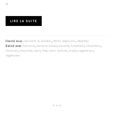
…
LIRE LA SUITE
Classé sous :
Desserts & Goûters
,
Petits-déjeuners
,
Recettes
Balisé avec :
banana
,
banana bread
,
banane
,
breakfast
,
chocoholic
,
chocolat
,
chocolate
,
dairy-free
,
sans lactose
,
snack
,
vegetarian
,
végétarien