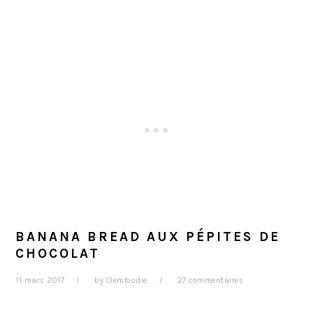
BANANA BREAD AUX PÉPITES DE
CHOCOLAT
11 mars 2017
by
Clemfoodie
27 commentaires