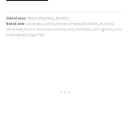
Classé sous :
Petits-déjeuners
,
Recettes
Balisé avec :
amandes
,
avoine
,
banana bread
,
breakfast
,
chocolat
,
chocolate
,
flocons d'avoine
,
oatmeal
,
oats
,
Pancakes
,
sans gluten
,
sans
sucre ajouté
,
sugar free