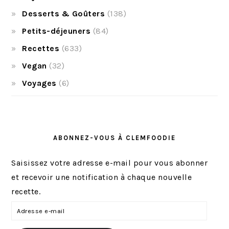
Desserts & Goûters
(138)
Petits-déjeuners
(84)
Recettes
(633)
Vegan
(32)
Voyages
(6)
ABONNEZ-VOUS À CLEMFOODIE
Saisissez votre adresse e-mail pour vous abonner
et recevoir une notification à chaque nouvelle
recette.
A
d