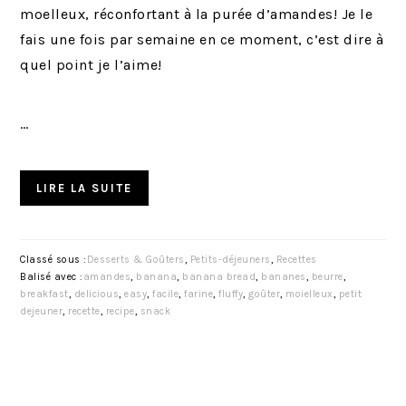
moelleux, réconfortant à la purée d’amandes! Je le
fais une fois par semaine en ce moment, c’est dire à
quel point je l’aime!
…
LIRE LA SUITE
Classé sous :
Desserts & Goûters
,
Petits-déjeuners
,
Recettes
Balisé avec :
amandes
,
banana
,
banana bread
,
bananes
,
beurre
,
breakfast
,
delicious
,
easy
,
facile
,
farine
,
fluffy
,
goûter
,
moielleux
,
petit
dejeuner
,
recette
,
recipe
,
snack