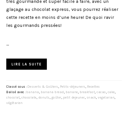
très gourmande et super facile à faire, avec un
glaçage au chocolat express, vous pourrez réaliser
cette recette en moins d’une heure! De quoi ravir
les gourmands pressées!
…
LIRE LA SUITE
Classé sous :
Desserts & Goûters
,
Petits-déjeuners
,
Recettes
Balisé avec :
banana
,
banana bread
,
banane
,
breakfast
,
cacao
,
cake
,
chocolat
,
chocolate
,
donuts
,
goûter
,
petit dejeuner
,
snack
,
vegetarian
,
végétarien