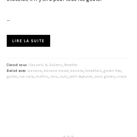
…
LIRE LA SUITE
Classé sous :
Desserts & Goûters
,
Recettes
Balisé avec :
banana
,
banana bread
,
banane
,
breakfast
,
gluten free
,
goûter
,
low carb
,
muffins
,
noix
,
nuts
,
petit dejeuner
,
sans gluten
,
snack