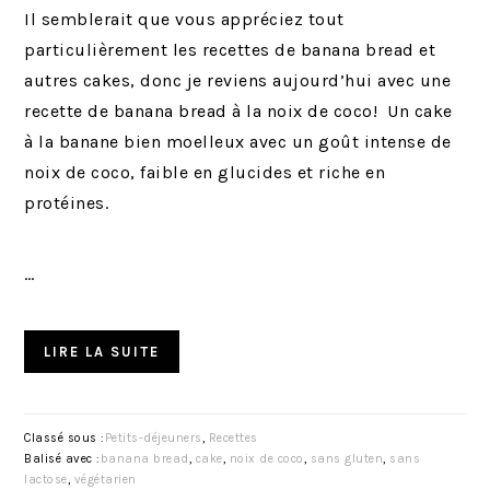
Il semblerait que vous appréciez tout
particulièrement les recettes de banana bread et
autres cakes, donc je reviens aujourd’hui avec une
recette de banana bread à la noix de coco! Un cake
à la banane bien moelleux avec un goût intense de
noix de coco, faible en glucides et riche en
protéines.
…
LIRE LA SUITE
Classé sous :
Petits-déjeuners
,
Recettes
Balisé avec :
banana bread
,
cake
,
noix de coco
,
sans gluten
,
sans
lactose
,
végétarien