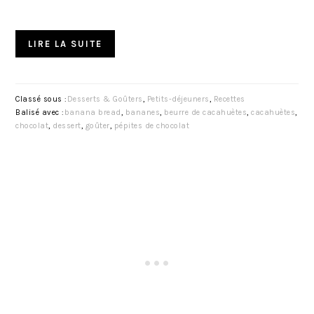
LIRE LA SUITE
Classé sous :
Desserts & Goûters
,
Petits-déjeuners
,
Recettes
Balisé avec :
banana bread
,
bananes
,
beurre de cacahuètes
,
cacahuètes
,
chocolat
,
dessert
,
goûter
,
pépites de chocolat