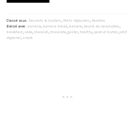
Classé sous :
Desserts & Goûters
,
Petits-déjeuners
,
Recettes
Balisé avec :
banana
,
banana bread
,
banane
,
beurre de cacahuètes
,
breakfast
,
cake
,
chocolat
,
chocolate
,
goûter
,
healthy
,
peanut butter
,
petit
dejeuner
,
snack