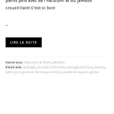
petits pois avec de l’halloumi et du jambon
croustillant! C’est si bon!
…
LIRE LA SUITE
Classé sous :
Déjeuners & Dîners
,
Recettes
Balisé avec :
asperges
,
assiette printanière
,
fromage
,
halloumi
,
jambon
,
petits pois
,
pommes de terre
,
printemps
,
recette facile
,
sans gluten