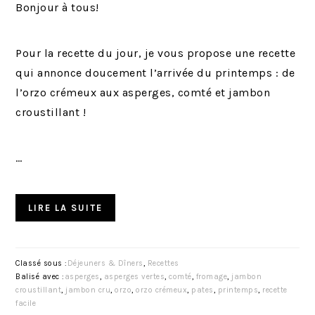
Bonjour à tous!
Pour la recette du jour, je vous propose une recette
qui annonce doucement l’arrivée du printemps : de
l’orzo crémeux aux asperges, comté et jambon
croustillant !
…
LIRE LA SUITE
Classé sous :
Déjeuners & Dîners
,
Recettes
Balisé avec :
asperges
,
asperges vertes
,
comté
,
fromage
,
jambon
croustillant
,
jambon cru
,
orzo
,
orzo crémeux
,
pates
,
printemps
,
recette
facile