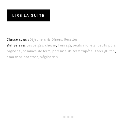
LIRE LA SUITE
Classé sous :
Déjeuners & Dîners
,
Recettes
Balisé avec :
asperges
,
chèvre
,
fromage
,
oeufs mollets
,
petits pois
,
pignons
,
pommes de terre
,
pommes de terre tapées
,
sans gluten
,
smashed potatoes
,
végétarien