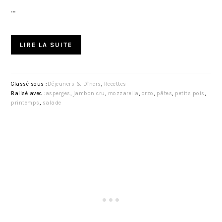
…
LIRE LA SUITE
Classé sous :
Déjeuners & Dîners
,
Recettes
Balisé avec :
asperges
,
jambon cru
,
mozzarella
,
orzo
,
pâtes
,
petits pois
,
printemps
,
salade