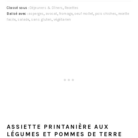
Classé sous :
Déjeuners & Dîners
,
Recettes
Balisé avec :
asperges
,
avocat
,
fromage
,
oeuf mollet
,
pois chiches
,
recette
facile
,
salade
,
sans gluten
,
végétarien
ASSIETTE PRINTANIÈRE AUX
LÉGUMES ET POMMES DE TERRE