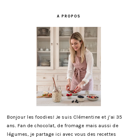
E
E
E
E
E
E
BARRE
R
R
LATÉRALE
À
À
A PROPOS
PRINCIPALE
L
L
A
A
Bonjour les foodies! Je suis Clémentine et j’ai 35
ans. Fan de chocolat, de fromage mais aussi de
légumes, je partage ici avec vous des recettes