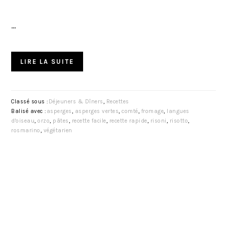
…
LIRE LA SUITE
Classé sous :
Déjeuners & Dîners
,
Recettes
Balisé avec :
asperges
,
asperges vertes
,
comté
,
fromage
,
langues
d'oiseau
,
orzo
,
pâtes
,
recette facile
,
recette rapide
,
risoni
,
risotto
,
rosmarino
,
végétarien