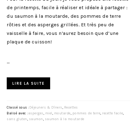
de printemps, facile à réaliser et idéale à partager :
du saumon à la moutarde, des pommes de terre
rôties et des asperges grillées. Et très peu de
vaisselle à faire, vous n’aurez besoin que d’une
plaque de cuisson!
…
LIRE LA SUITE
Classé sous :
Déjeuners & Dîners
,
Recettes
Balisé avec :
asperges
,
miel
,
moutarde
,
pommes de terre
,
recette facile
,
sans gluten
,
saumon
,
saumon à la moutarde