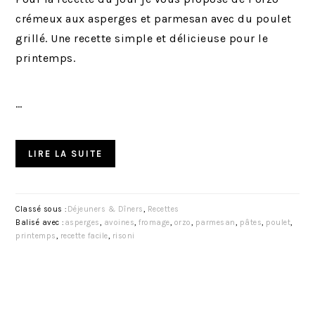
crémeux aux asperges et parmesan avec du poulet
grillé. Une recette simple et délicieuse pour le
printemps.
…
LIRE LA SUITE
Classé sous :
Déjeuners & Dîners
,
Recettes
Balisé avec :
asperges
,
avoines
,
fromage
,
orzo
,
parmesan
,
pâtes
,
poulet
,
printemps
,
recette facile
,
risoni