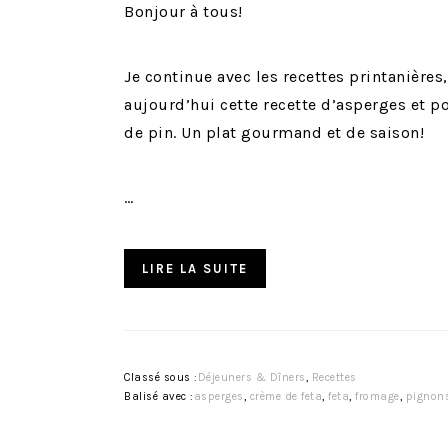
Bonjour à tous!
Je continue avec les recettes printanières
aujourd’hui cette recette d’asperges et p
de pin. Un plat gourmand et de saison!
…
LIRE LA SUITE
Classé sous :
Déjeuners & Dîners
,
Recettes
Balisé avec :
asperges
,
crème de feta
,
feta
,
fromage
,
pignon