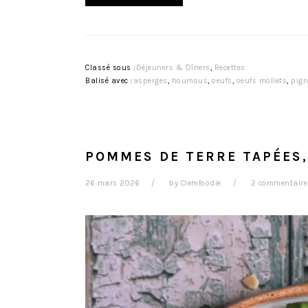
Classé sous :
Déjeuners & Dîners
,
Recettes
Balisé avec :
asperges
,
houmous
,
oeufs
,
oeufs mollets
,
pign
POMMES DE TERRE TAPÉES,
26 mars 2026
by
Clemfoodie
2 commentaire