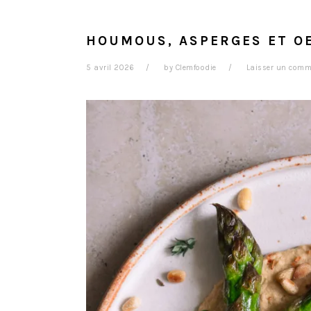
HOUMOUS, ASPERGES ET O
5 avril 2026
by
Clemfoodie
Laisser un comm