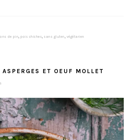
ons de pin
,
pois chiches
,
sans gluten
,
végétarien
 ASPERGES ET OEUF MOLLET
s