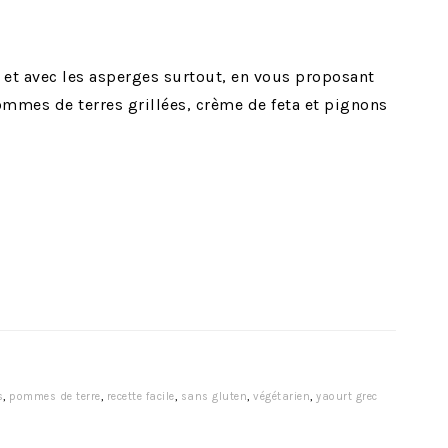
, et avec les asperges surtout, en vous proposant
ommes de terres grillées, crème de feta et pignons
s
,
pommes de terre
,
recette facile
,
sans gluten
,
végétarien
,
yaourt grec