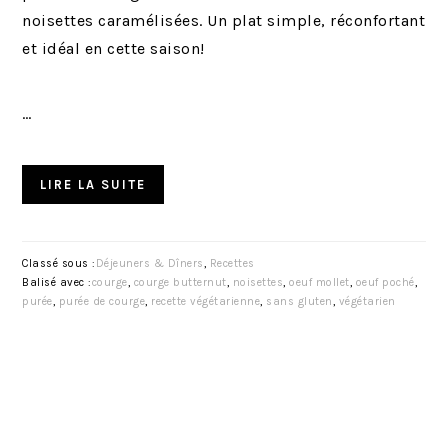
noisettes caramélisées. Un plat simple, réconfortant
et idéal en cette saison!
…
LIRE LA SUITE
Classé sous :
Déjeuners & Dîners
,
Recettes
Balisé avec :
courge
,
courge butternut
,
noisettes
,
oeuf mollet
,
oeuf poché
,
purée
,
purée de courge
,
recette végétarienne
,
sans gluten
,
végétarien