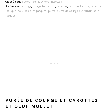
Classé sous :
Déjeuners & Dîners
,
Recettes
Balisé avec :
courge
,
courge butternut
,
jambon
,
jambon Bellota
,
jambon
ibérique
,
noix de saint jacques
,
purée
,
purée de courge butternut
,
saint
jacques
PURÉE DE COURGE ET CAROTTES
ET OEUF MOLLET