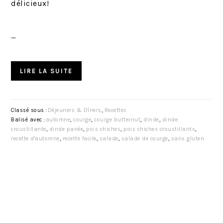
délicieux!
…
LIRE LA SUITE
Classé sous :
Déjeuners & Dîners
,
Recettes
Balisé avec :
automne
,
courge
,
courge butternut
,
dinde
,
dinde
croustillante
,
dinde panée
,
pois chiches
,
pois chiches croustillants
,
recette d'automne
,
recette facile
,
salade
,
salade de courge
,
sans gluten