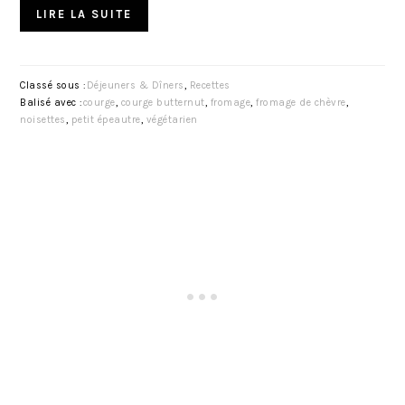
LIRE LA SUITE
Classé sous :
Déjeuners & Dîners
,
Recettes
Balisé avec :
courge
,
courge butternut
,
fromage
,
fromage de chèvre
,
noisettes
,
petit épeautre
,
végétarien