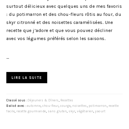
surtout délicieux avec quelques uns de mes favoris
: du potimarron et des chou-fleurs rôtis au four, du
skyr citronné et des noisettes caramélisées. Une
recette que j’adore et que vous pouvez décliner
avec vos légumes préférés selon les saisons.
…
LIRE LA SUITE
Classé sous :
Déjeuners & Dîners
,
Recettes
Balisé avec :
automne
,
chou-fleur
,
courge
,
noisettes
,
potimarron
,
recette
facile
,
recette gourmande
,
sans gluten
,
skyr
,
végétarien
,
yaourt