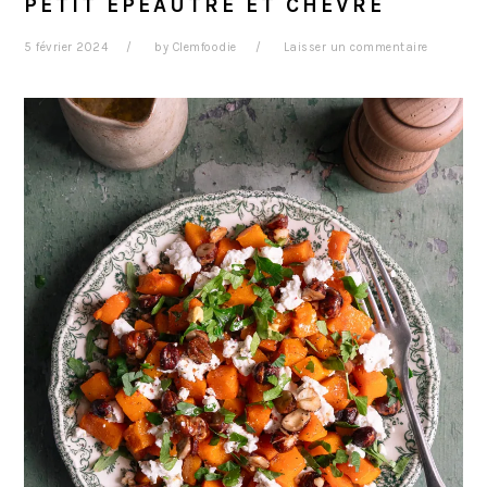
PETIT ÉPEAUTRE ET CHÈVRE
5 février 2024
by
Clemfoodie
Laisser un commentaire