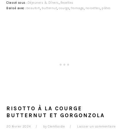
Classé sous :
Déjeuners & Dîners
,
Recettes
Balisé avec :
beaufort
,
butternut
,
courge
,
fromage
,
noisettes
,
pâtes
RISOTTO À LA COURGE
BUTTERNUT ET GORGONZOLA
20 février 2024
by
Clemfoodie
Laisser un commentaire