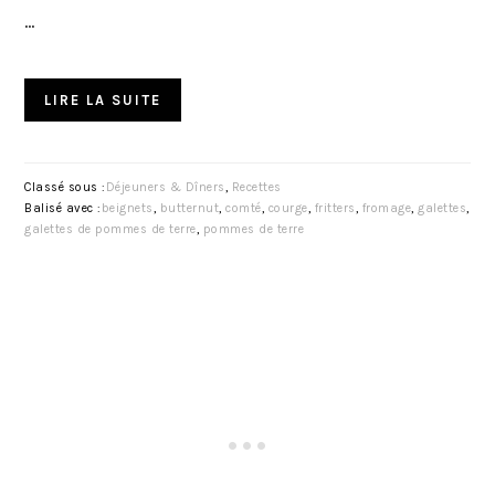
…
LIRE LA SUITE
Classé sous :
Déjeuners & Dîners
,
Recettes
Balisé avec :
beignets
,
butternut
,
comté
,
courge
,
fritters
,
fromage
,
galettes
,
galettes de pommes de terre
,
pommes de terre