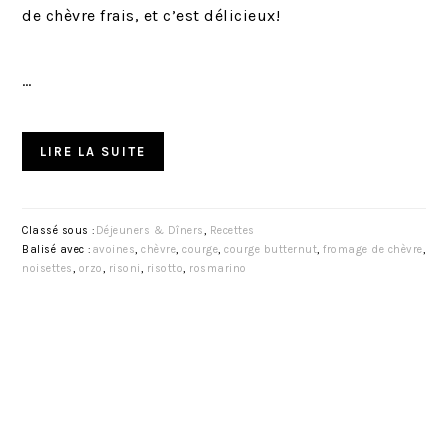
de chèvre frais, et c’est délicieux!
…
LIRE LA SUITE
Classé sous :
Déjeuners & Dîners
,
Recettes
Balisé avec :
avoines
,
chèvre
,
courge
,
courge butternut
,
fromage de chèvre
,
noisettes
,
orzo
,
risoni
,
risotto
,
rosmarino