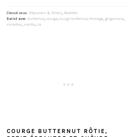
Classé sous :
Déjeuners & Dîners
,
Recettes
Balisé avec :
butternut
,
courge
,
courge butternut
,
fromage
,
gorgonzola
,
noisettes
,
risotto
,
riz
COURGE BUTTERNUT RÔTIE,