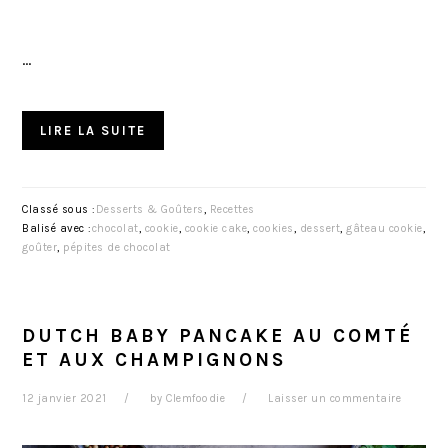
…
LIRE LA SUITE
Classé sous :
Desserts & Goûters
,
Recettes
Balisé avec :
chocolat
,
cookie
,
cookie cake
,
cookies
,
dessert
,
gâteau cookie
,
goûter
,
pépites de chocolat
DUTCH BABY PANCAKE AU COMTÉ
ET AUX CHAMPIGNONS
12 janvier 2021
by
Clemfoodie
Laisser un commentaire