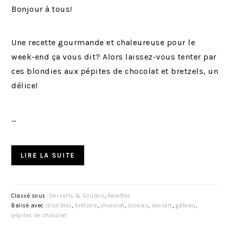
Bonjour à tous!
Une recette gourmande et chaleureuse pour le
week-end ça vous dit? Alors laissez-vous tenter par
ces blondies aux pépites de chocolat et bretzels, un
délice!
…
LIRE LA SUITE
Classé sous :
Desserts & Goûters
,
Recettes
Balisé avec :
blondies
,
bretzels
,
chocolat
,
cookies
,
dessert
,
gâteau
,
pépites de chocolat