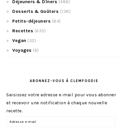
Déjeuners & Dîners
(486)
Desserts & Goûters
(138)
Petits-déjeuners
(84)
Recettes
(633)
Vegan
(32)
Voyages
(6)
ABONNEZ-VOUS À CLEMFOODIE
Saisissez votre adresse e-mail pour vous abonner
et recevoir une notification à chaque nouvelle
recette.
A
d