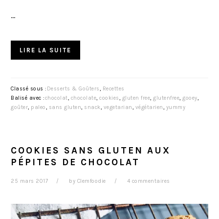
…
LIRE LA SUITE
Classé sous :
Desserts & Goûters
,
Recettes
Balisé avec :
chocolat
,
chocolate
,
cookies
,
gluten free
,
glutenfree
,
gooey
,
goûter
,
paleo
,
sans gluten
,
snack
,
vegetarian
,
végétarien
,
yummy
COOKIES SANS GLUTEN AUX
PÉPITES DE CHOCOLAT
25 mars 2017
by
Clemfoodie
4 commentaires