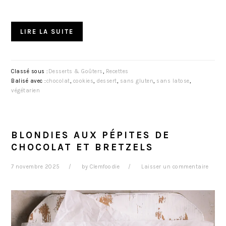
LIRE LA SUITE
Classé sous :
Desserts & Goûters
,
Recettes
Balisé avec :
chocolat
,
cookies
,
dessert
,
sans gluten
,
sans latose
,
végétarien
BLONDIES AUX PÉPITES DE
CHOCOLAT ET BRETZELS
7 novembre 2025
by
Clemfoodie
Laisser un commentaire