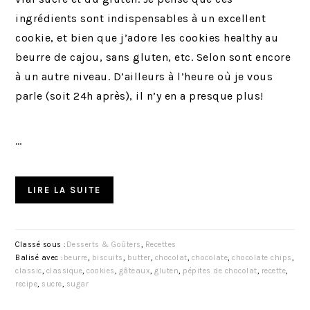
ingrédients sont indispensables à un excellent
cookie, et bien que j’adore les cookies healthy au
beurre de cajou, sans gluten, etc. Selon sont encore
à un autre niveau. D’ailleurs à l’heure où je vous
parle (soit 24h après), il n’y en a presque plus!
…
LIRE LA SUITE
Classé sous :
Desserts & Goûters
,
Recettes
Balisé avec :
beurre
,
biscuits
,
butter
,
chocolat
,
chocolate
,
chocolate chips
,
classic
,
classique
,
cookies
,
gâteaux
,
gluten
,
pépites de chocolat
,
recette
,
recipe
,
sucre
,
sugar