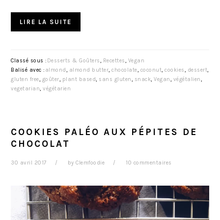
LIRE LA SUITE
Classé sous :
Desserts & Goûters
,
Recettes
,
Vegan
Balisé avec :
almond
,
almond butter
,
chocolate
,
coconut
,
cookies
,
dessert
,
gluten free
,
goûter
,
plant based
,
sans gluten
,
snack
,
Vegan
,
végétalien
,
vegetarian
,
végétarien
COOKIES PALÉO AUX PÉPITES DE
CHOCOLAT
30 avril 2017
by
Clemfoodie
10 commentaires