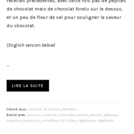
recettes précédentes, avec cette fois pas de pépites
de chocolat mais de chocolat fondu sur le dessus,
et un peu de fleur de sel pour souligner la saveur
du chocolat.
(English version below)
…
LIRE LA SUITE
Classé sous :
Desserts & Goûters
,
Recettes
Balisé avec :
biscuits
,
chocolat
,
chocolate
,
cookies
,
dessert
,
gâteaux
,
hazelnut
,
hazelnuts
,
noisettes
,
nut butter
,
vegetarian
,
végétarien