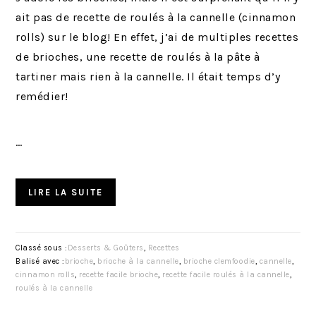
ait pas de recette de roulés à la cannelle (cinnamon
rolls) sur le blog! En effet, j’ai de multiples recettes
de brioches, une recette de roulés à la pâte à
tartiner mais rien à la cannelle. Il était temps d’y
remédier!
…
LIRE LA SUITE
Classé sous :
Desserts & Goûters
,
Recettes
Balisé avec :
brioche
,
brioche à la cannelle
,
brioche clemfoodie
,
cannelle
,
cinnamon rolls
,
recette facile brioche
,
recette facile roulés à la cannelle
,
roulés à la cannelle