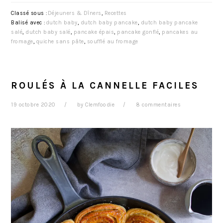
Classé sous :
Déjeuners & Dîners
,
Recettes
Balisé avec :
dutch baby
,
dutch baby pancake
,
dutch baby pancake
salé
,
dutch baby salé
,
pancake épais
,
pancake gonflé
,
pancakes au
fromage
,
quiche sans pâte
,
soufflé au fromage
ROULÉS À LA CANNELLE FACILES
19 octobre 2020
by
Clemfoodie
8 commentaires