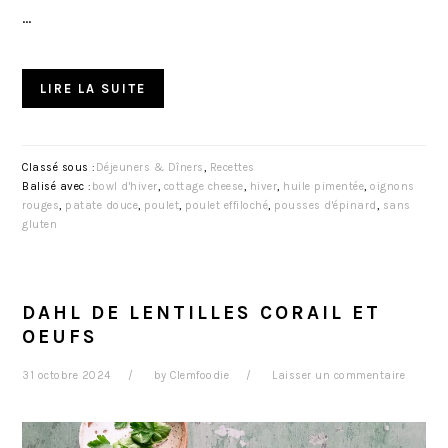
…
LIRE LA SUITE
Classé sous :
Déjeuners & Dîners
,
Recettes
Balisé avec :
bowl d'hiver
,
cottage cheese
,
hiver
,
huile pimentée
,
oignons
rouges
,
patate douce
,
poulet
,
poulet effiloché
,
pousses d'épinard
,
sans
gluten
DAHL DE LENTILLES CORAIL ET
OEUFS
31 octobre 2024
by
Clemfoodie
Laisser un commentaire