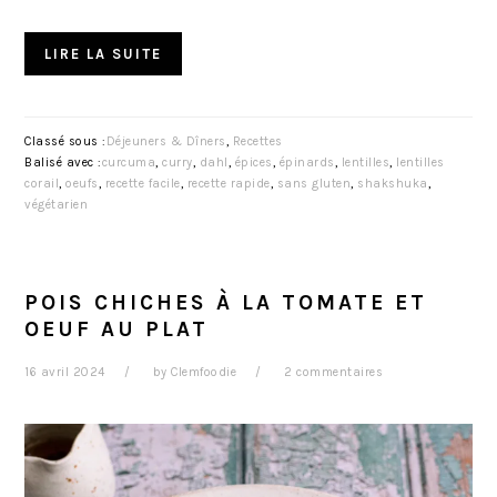
LIRE LA SUITE
Classé sous :
Déjeuners & Dîners
,
Recettes
Balisé avec :
curcuma
,
curry
,
dahl
,
épices
,
épinards
,
lentilles
,
lentilles
corail
,
oeufs
,
recette facile
,
recette rapide
,
sans gluten
,
shakshuka
,
végétarien
POIS CHICHES À LA TOMATE ET
OEUF AU PLAT
16 avril 2024
by
Clemfoodie
2 commentaires