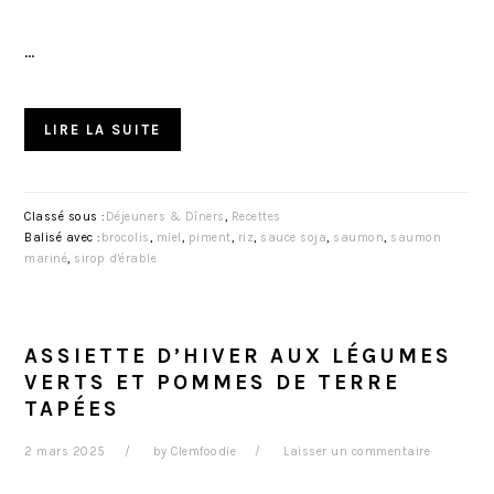
…
LIRE LA SUITE
Classé sous :
Déjeuners & Dîners
,
Recettes
Balisé avec :
brocolis
,
miel
,
piment
,
riz
,
sauce soja
,
saumon
,
saumon
mariné
,
sirop d'érable
ASSIETTE D’HIVER AUX LÉGUMES
VERTS ET POMMES DE TERRE
TAPÉES
2 mars 2025
by
Clemfoodie
Laisser un commentaire