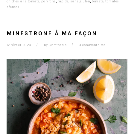
chiches à la tomate
,
poivrons
,
rapide
,
sans gluten
,
tomate
,
tomates
séchées
MINESTRONE À MA FAÇON
12 février 2024
by
Clemfoodie
4 commentaires