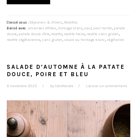
Classé sous :
Déjeuners & Dîners
,
Recettes
Balisé avec :
amandes effilées
,
fromage blanc
,
oeuf
,
oeuf mollet
,
patate
douce
,
patate douce rôtie
,
recette
,
recette facile
,
recette sans gluten
,
recette végétarienne
,
sans gluten
,
sauce au fromage blanc
,
végétarien
SALADE D’AUTOMNE À LA PATATE
DOUCE, POIRE ET BLEU
9 novembre 2023
by
Clemfoodie
Laisser un commentaire