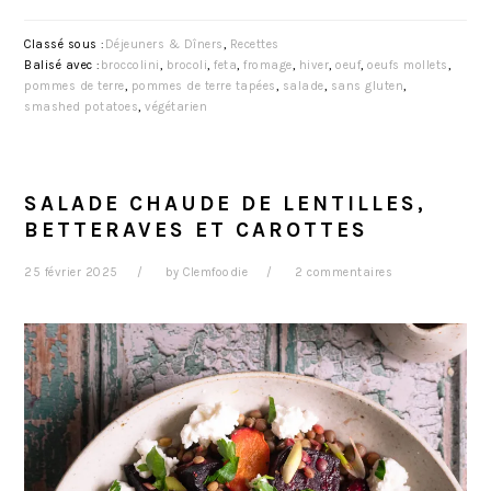
Classé sous :
Déjeuners & Dîners
,
Recettes
Balisé avec :
broccolini
,
brocoli
,
feta
,
fromage
,
hiver
,
oeuf
,
oeufs mollets
,
pommes de terre
,
pommes de terre tapées
,
salade
,
sans gluten
,
smashed potatoes
,
végétarien
SALADE CHAUDE DE LENTILLES,
BETTERAVES ET CAROTTES
25 février 2025
by
Clemfoodie
2 commentaires