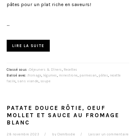
pâtes pour un plat riche en saveurs!
…
LIRE LA SUITE
Classé sous :
Déjeuners & Dîners
,
Recettes
Balisé avec :
fromage
,
légumes
,
minestrone
,
parmesan
,
pâtes
,
recette
facile
,
sans viande
,
soupe
PATATE DOUCE RÔTIE, OEUF
MOLLET ET SAUCE AU FROMAGE
BLANC
28 novembre 2023
by
Clemfoodie
Laisser un commentaire