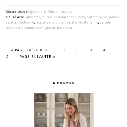
Classé sous :
Déjeuners & Dîners
,
Recettes
Balisé avec :
automne
,
fourme de montbrison
,
noix
,
patate douce
,
poires
,
recette d'automne
,
recette sans gluten
,
recette végétarienne
,
salade
,
salade d'automne
,
sans gluten
,
trevisana
A
P
P
P
P
P
«
PAGE PRÉCÉDENTE
1
2
3
4
L
A
A
A
A
A
A
5
PAGE SUIVANTE »
L
L
G
G
G
G
G
E
L
E
E
E
E
E
BARRE
R
E
LATÉRALE
À
R
A PROPOS
PRINCIPALE
L
À
A
L
A