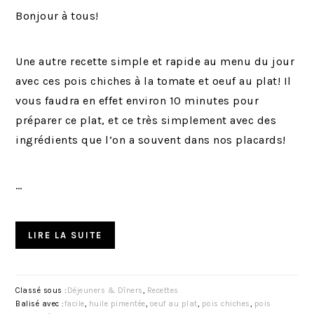
Bonjour à tous!
Une autre recette simple et rapide au menu du jour
avec ces pois chiches à la tomate et oeuf au plat! Il
vous faudra en effet environ 10 minutes pour
préparer ce plat, et ce très simplement avec des
ingrédients que l’on a souvent dans nos placards!
…
LIRE LA SUITE
Classé sous :
Déjeuners & Dîners
,
Recettes
Balisé avec :
facile
,
huile pimentée
,
oeuf au plat
,
pois chiches
,
pois