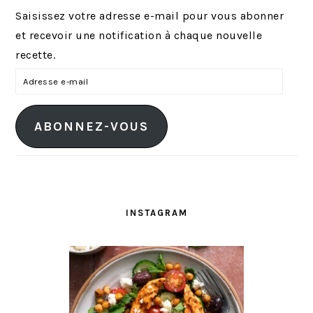
Saisissez votre adresse e-mail pour vous abonner
et recevoir une notification à chaque nouvelle
recette.
A
d
r
ABONNEZ-VOUS
e
s
s
e
e
INSTAGRAM
-
m
a
i
l