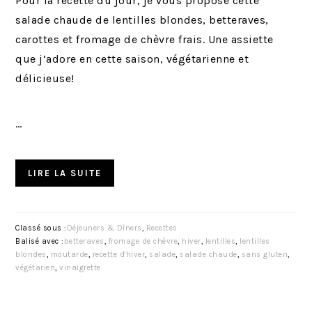
Pour la recette du jour, je vous propose cette
salade chaude de lentilles blondes, betteraves,
carottes et fromage de chèvre frais. Une assiette
que j’adore en cette saison, végétarienne et
délicieuse!
…
LIRE LA SUITE
Classé sous :
Déjeuners & Dîners
,
Recettes
Balisé avec :
betteraves
,
fromage de chèvre
,
hiver
,
lentilles
,
lentilles
blondes
,
moutarde
,
recette d'hiver
,
salade
,
salade chaude
,
sans gluten
,
végétarien
,
vinaigrette