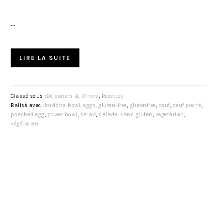
…
LIRE LA SUITE
Classé sous :
Déjeuners & Dîners
,
Recettes
Balisé avec :
buddha bowl
,
eggs
,
gluten-free
,
glutenfree
,
oeuf
,
oeuf poché
,
poached egg
,
power bowl
,
salad
,
salade
,
sans gluten
,
vegetarian
,
végétarien