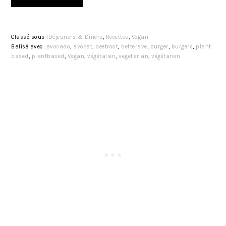
Classé sous :
Déjeuners & Dîners
,
Recettes
,
Vegan
Balisé avec :
avocado
,
avocat
,
beetroot
,
betterave
,
burger
,
burgers
,
plant
based
,
plantbased
,
Vegan
,
végétalien
,
vegetarian
,
végétarien