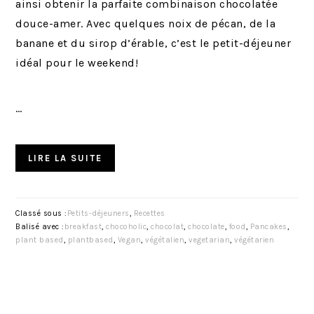
ainsi obtenir la parfaite combinaison chocolatée
douce-amer. Avec quelques noix de pécan, de la
banane et du sirop d’érable, c’est le petit-déjeuner
idéal pour le weekend!
…
LIRE LA SUITE
Classé sous :
Petits-déjeuners
,
Recettes
Balisé avec :
breakfast
,
chocoholic
,
chocolat
,
chocolate
,
food
,
Pancakes
,
plant based
,
plantbased
,
Vegan
,
végétalien
,
vegetarian
,
végétarien