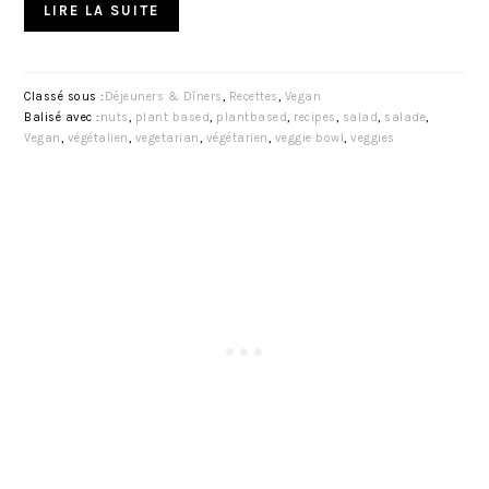
LIRE LA SUITE
Classé sous :
Déjeuners & Dîners
,
Recettes
,
Vegan
Balisé avec :
nuts
,
plant based
,
plantbased
,
recipes
,
salad
,
salade
,
Vegan
,
végétalien
,
vegetarian
,
végétarien
,
veggie bowl
,
veggies