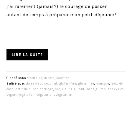
j’ai rarement (jamais?) le courage de passer
autant de temps à préparer mon petit-déjeuner!
…
LIRE LA SUITE
Classé sous :
Petits-déjeuners
,
Recettes
Balisé avec :
breakfast
,
coconut
,
gluten-free
,
glutenfree
,
mangue
,
noix de
coco
,
petit dejeuner
,
porridge
,
rice
,
riz
,
riz gluant
,
sans gluten
,
sticky rice
,
Vegan
,
végétalien
,
vegetarian
,
végétarien