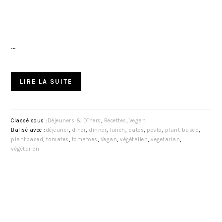
…
LIRE LA SUITE
Classé sous :
Déjeuners & Dîners
,
Recettes
,
Vegan
Balisé avec :
déjeuner
,
diner
,
dinner
,
lunch
,
pates
,
pesto
,
plant based
,
plantbased
,
tomates
,
tomatoes
,
Vegan
,
végétalien
,
vegetarian
,
végétarien