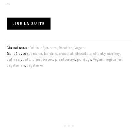
…
LIRE LA SUITE
Classé sous :
Petits-déjeuners
,
Recettes
,
Vegan
Balisé avec :
banana
,
banane
,
chocolat
,
chocolate
,
chunky monkey
,
oatmeal
,
oats
,
plant based
,
plantbased
,
porridge
,
Vegan
,
végétalien
,
vegetarian
,
végétarien