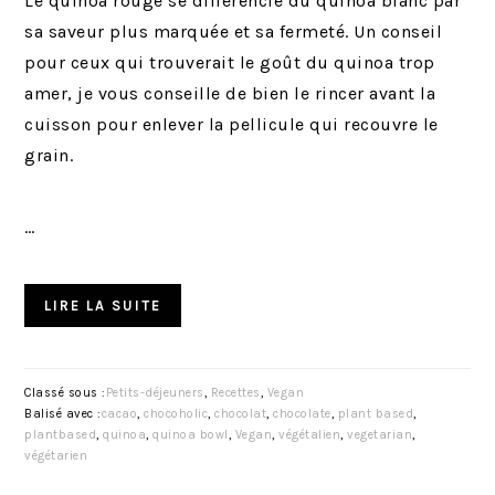
Le quinoa rouge se différencie du quinoa blanc par
sa saveur plus marquée et sa fermeté. Un conseil
pour ceux qui trouverait le goût du quinoa trop
amer, je vous conseille de bien le rincer avant la
cuisson pour enlever la pellicule qui recouvre le
grain.
…
LIRE LA SUITE
Classé sous :
Petits-déjeuners
,
Recettes
,
Vegan
Balisé avec :
cacao
,
chocoholic
,
chocolat
,
chocolate
,
plant based
,
plantbased
,
quinoa
,
quinoa bowl
,
Vegan
,
végétalien
,
vegetarian
,
végétarien