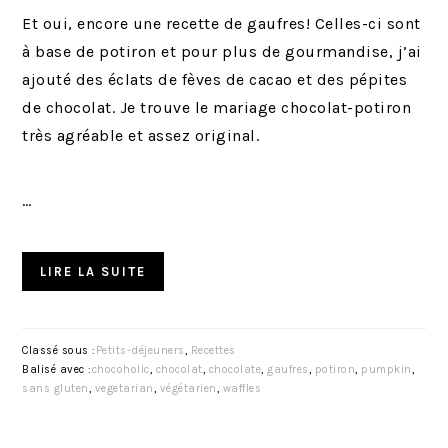
Et oui, encore une recette de gaufres! Celles-ci sont
à base de potiron et pour plus de gourmandise, j’ai
ajouté des éclats de fèves de cacao et des pépites
de chocolat. Je trouve le mariage chocolat-potiron
très agréable et assez original.
…
LIRE LA SUITE
Classé sous :
Petits-déjeuners
,
Recettes
Balisé avec :
chocoholic
,
chocolat
,
chocolate
,
gaufres
,
potiron
,
pumpkin
,
sans gluten
,
vegetarian
,
végétarien
,
waffles