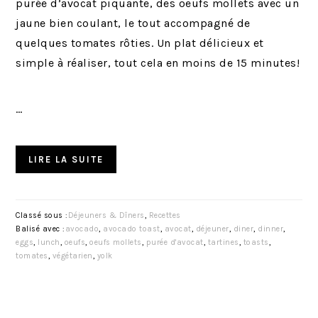
purée d’avocat piquante, des oeufs mollets avec un
jaune bien coulant, le tout accompagné de
quelques tomates rôties. Un plat délicieux et
simple à réaliser, tout cela en moins de 15 minutes!
…
LIRE LA SUITE
Classé sous :
Déjeuners & Dîners
,
Recettes
Balisé avec :
avocado
,
avocado toast
,
avocat
,
déjeuner
,
diner
,
dinner
,
eggs
,
lunch
,
oeufs
,
oeufs mollets
,
purée d'avocat
,
tartines
,
toasts
,
tomates
,
végétarien
,
yolk