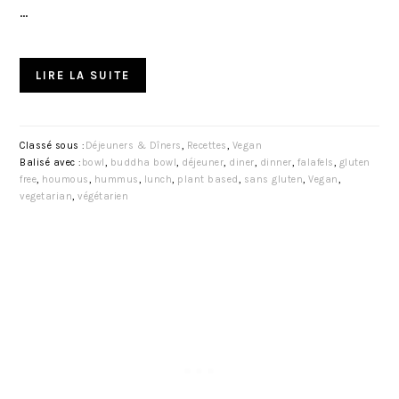
…
LIRE LA SUITE
Classé sous :
Déjeuners & Dîners
,
Recettes
,
Vegan
Balisé avec :
bowl
,
buddha bowl
,
déjeuner
,
diner
,
dinner
,
falafels
,
gluten
free
,
houmous
,
hummus
,
lunch
,
plant based
,
sans gluten
,
Vegan
,
vegetarian
,
végétarien