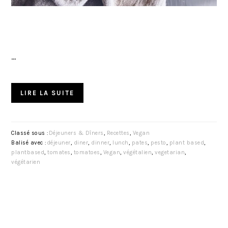
…
LIRE LA SUITE
Classé sous :
Déjeuners & Dîners
,
Recettes
,
Vegan
Balisé avec :
déjeuner
,
diner
,
dinner
,
lunch
,
pates
,
pesto
,
plant based
,
plantbased
,
tomates
,
tomatoes
,
Vegan
,
végétalien
,
vegetarian
,
végétarien