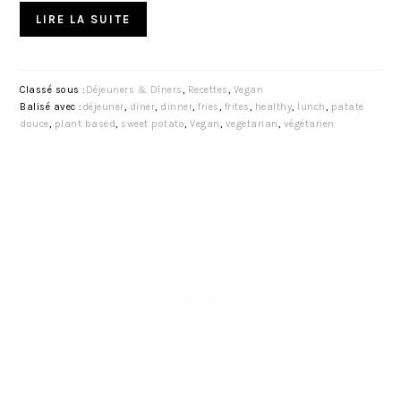
LIRE LA SUITE
Classé sous :
Déjeuners & Dîners
,
Recettes
,
Vegan
Balisé avec :
déjeuner
,
diner
,
dinner
,
fries
,
frites
,
healthy
,
lunch
,
patate
douce
,
plant based
,
sweet potato
,
Vegan
,
vegetarian
,
végétarien