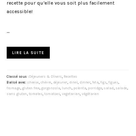
recette pour qu’elle vous soit plus facilement
accessible!
…
LIRE LA SUITE
Classé sous :
Déjeuners & Dîners
,
Recettes
Balisé avec :
cheese
,
chèvre
,
déjeuner
,
diner
,
dinner
,
feta
,
figs
,
figues
,
fromage
,
gluten free
,
gorgonzola
,
lunch
,
polenta
,
porridge
,
salad
,
salade
,
sans gluten
,
tomates
,
tomatoes
,
vegetarian
,
végétarien