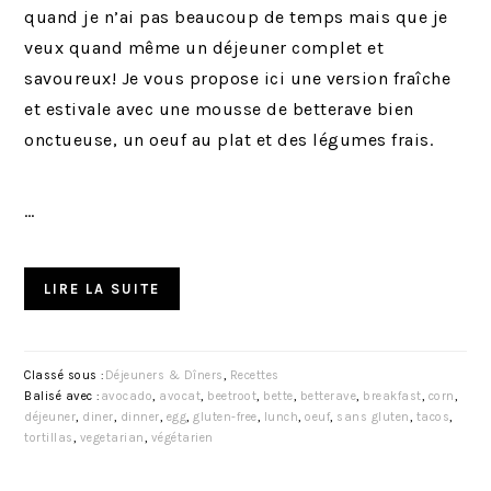
quand je n’ai pas beaucoup de temps mais que je
veux quand même un déjeuner complet et
savoureux! Je vous propose ici une version fraîche
et estivale avec une mousse de betterave bien
onctueuse, un oeuf au plat et des légumes frais.
…
LIRE LA SUITE
Classé sous :
Déjeuners & Dîners
,
Recettes
Balisé avec :
avocado
,
avocat
,
beetroot
,
bette
,
betterave
,
breakfast
,
corn
,
déjeuner
,
diner
,
dinner
,
egg
,
gluten-free
,
lunch
,
oeuf
,
sans gluten
,
tacos
,
tortillas
,
vegetarian
,
végétarien